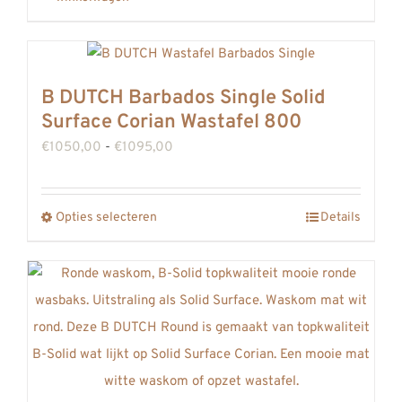
B DUTCH Barbados Single Solid
Surface Corian Wastafel 800
Prijsklasse:
€
1050,00
-
€
1095,00
€1050,00
tot
Opties selecteren
Details
Dit
€1095,00
product
heeft
meerdere
variaties.
Deze
optie