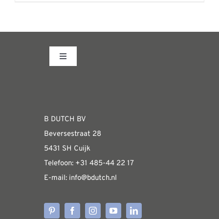
product
heeft
meerdere
variaties.
Toggle
Deze
Navigation
optie
Fabrieksshowroom
kan
gekozen
WEBSHOP
B DUTCH BV
worden
Beversestraat 28
op
Algemene informatie & installatiehandleidin
5431 SH Cuijk
de
Telefoon:
+31 485-4
4 22 17
productpagina
E-mail:
i
nfo@bdutch
.nl
Verzendkosten
Levertijden