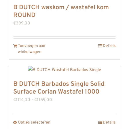
kan
B DUTCH waskom / wastafel kom
gekozen
ROUND
worden
€
399,00
op
de
productpagina
Toevoegen aan
Details
winkelwagen
B DUTCH Barbados Single Solid
Surface Corian Wastafel 1000
Prijsklasse:
€
1114,00
-
€
1159,00
€1114,00
tot
Opties selecteren
Details
Dit
€1159,00