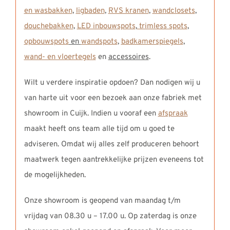
en wasbakken
,
ligbaden
,
RVS kranen
,
wandclosets
,
douchebakken
,
LED inbouwspots
,
trimless spots
,
opbouwspots
en
wandspots
,
badkamerspiegels
,
wand- en vloertegels
en
accessoires
.
Wilt u verdere inspiratie opdoen? Dan nodigen wij u
van harte uit voor een bezoek aan onze fabriek met
showroom in Cuijk. Indien u vooraf een
afspraak
maakt heeft ons team alle tijd om u goed te
adviseren. Omdat wij alles zelf produceren behoort
maatwerk tegen aantrekkelijke prijzen eveneens tot
de mogelijkheden.
Onze showroom is geopend van maandag t/m
vrijdag van 08.30 u – 17.00 u. Op zaterdag is onze