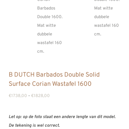
REVIEWS
INFO
CONTACT
B DUTCH Barbados Double Solid
Surface Corian Wastafel 1600
Prijsklasse:
€
1738,00
-
€
1828,00
€1738,00
tot
Let op: op de foto staat een andere lengte van dit model.
€1828,00
De tekening is wel correct.