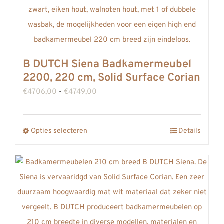
productpagina
B DUTCH Siena Badkamermeubel
2200, 220 cm, Solid Surface Corian
Prijsklasse:
€
4706,00
-
€
4749,00
€4706,00
tot
Opties selecteren
Details
Dit
€4749,00
product
heeft
meerdere
variaties.
Deze
optie