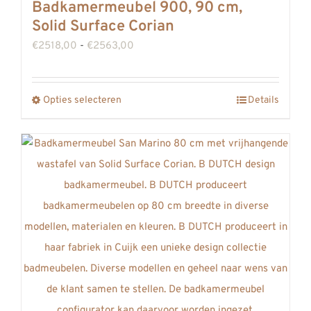
Badkamermeubel 900, 90 cm,
Deze
Solid Surface Corian
optie
Prijsklasse:
€
2518,00
-
€
2563,00
kan
€2518,00
gekozen
tot
Opties selecteren
worden
Details
Dit
€2563,00
op
product
de
heeft
productpagina
meerdere
variaties.
Deze
optie
kan
gekozen
worden
op