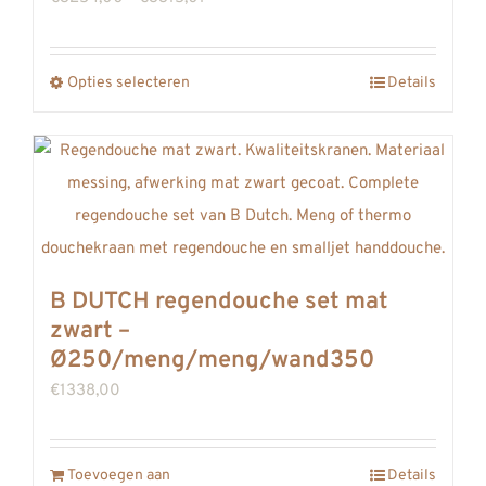
€3254,00
tot
Opties selecteren
Details
Dit
€3315,01
product
heeft
meerdere
variaties.
Deze
optie
B DUTCH regendouche set mat
kan
zwart –
gekozen
Ø250/meng/meng/wand350
worden
€
1338,00
op
de
Toevoegen aan
productpagina
Details