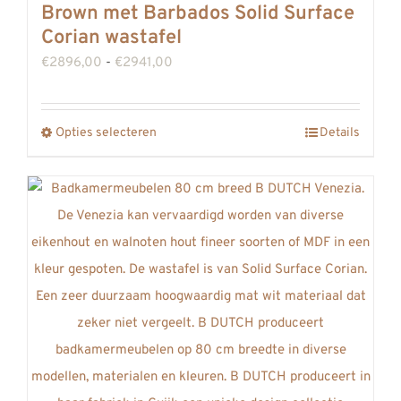
Brown met Barbados Solid Surface
Corian wastafel
Prijsklasse:
€
2896,00
-
€
2941,00
€2896,00
tot
Opties selecteren
Details
Dit
€2941,00
product
heeft
meerdere
variaties.
Deze
optie
kan
gekozen
worden