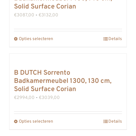
Deze
Solid Surface Corian
optie
Prijsklasse:
€
3087,00
-
€
3132,00
kan
€3087,00
gekozen
tot
Opties selecteren
worden
Details
Dit
€3132,00
op
product
de
heeft
productpagina
meerdere
B DUTCH Sorrento
variaties.
Badkamermeubel 1300, 130 cm,
Deze
Solid Surface Corian
optie
Prijsklasse:
€
2994,00
-
€
3039,00
kan
€2994,00
gekozen
tot
Opties selecteren
worden
Details
Dit
€3039,00
op
product