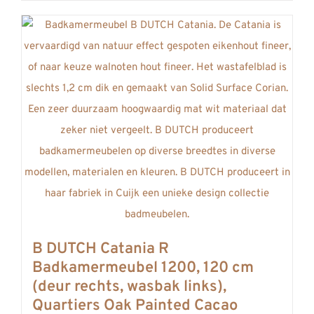
productpagina
product
heeft
meerdere
variaties.
Deze
optie
kan
gekozen
worden
op
de
productpagina
B DUTCH Catania R
Badkamermeubel 1200, 120 cm
(deur rechts, wasbak links),
Quartiers Oak Painted Cacao