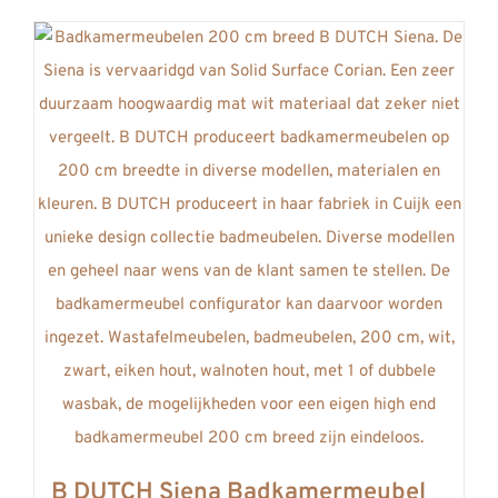
product
heeft
meerdere
variaties.
Deze
optie
kan
gekozen
worden
op
de
productpagina
B DUTCH Siena Badkamermeubel