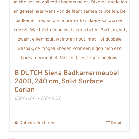
gekozen
worden
op
de
productpagina
B DUTCH Siena Badkamermeubel
2400, 240 cm, Solid Surface
Corian
Prijsklasse:
€
5006,00
-
€
5049,00
€5006,00
tot
Opties selecteren
Details
Dit
€5049,00
product