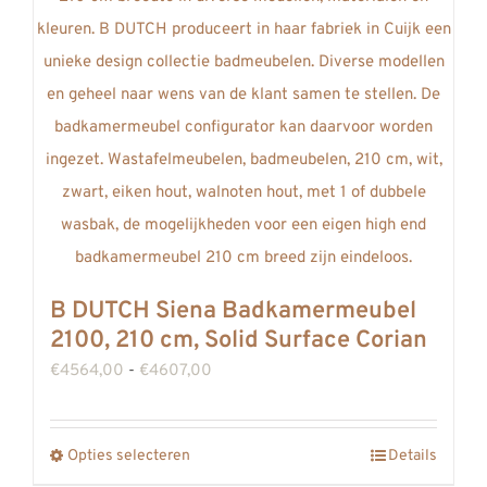
kan
gekozen
worden
op
de
productpagina
B DUTCH Siena Badkamermeubel
2100, 210 cm, Solid Surface Corian
Prijsklasse:
€
4564,00
-
€
4607,00
€4564,00
tot
Opties selecteren
Details
Dit
€4607,00