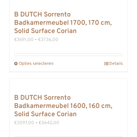
productpagina
meerdere
B DUTCH Sorrento
variaties.
Badkamermeubel 1700, 170 cm,
Deze
Solid Surface Corian
optie
Prijsklasse:
€
3691,00
-
€
3736,00
kan
€3691,00
gekozen
tot
Opties selecteren
worden
Details
Dit
€3736,00
op
product
de
heeft
productpagina
meerdere
B DUTCH Sorrento
variaties.
Badkamermeubel 1600, 160 cm,
Deze
Solid Surface Corian
optie
Prijsklasse:
€
3597,00
-
€
3642,00
kan
€3597,00