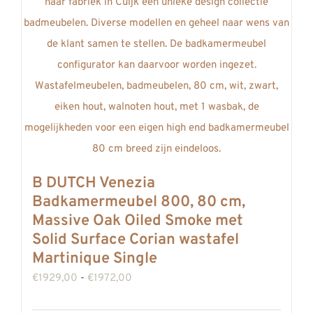
op
de
productpagina
B DUTCH Venezia
Badkamermeubel 800, 80 cm,
Massive Oak Oiled Smoke met
Solid Surface Corian wastafel
Martinique Single
Prijsklasse:
€
1929,00
-
€
1972,00
€1929,00