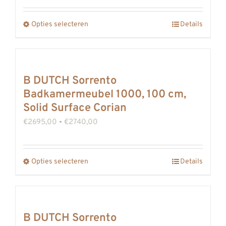
gekozen
tot
Opties selecteren
worden
Details
Dit
€2592,00
op
product
de
heeft
productpagina
meerdere
B DUTCH Sorrento
variaties.
Badkamermeubel 1000, 100 cm,
Deze
Solid Surface Corian
optie
Prijsklasse:
€
2695,00
-
€
2740,00
kan
€2695,00
gekozen
tot
Opties selecteren
worden
Details
Dit
€2740,00
op
product
de
heeft
productpagina
meerdere
B DUTCH Sorrento
variaties.