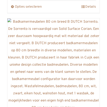
tot
Opties selecteren
Details
Dit
€1972,00
product
heeft
meerdere
variaties.
Deze
optie
kan
gekozen
worden
op
de
productpagina