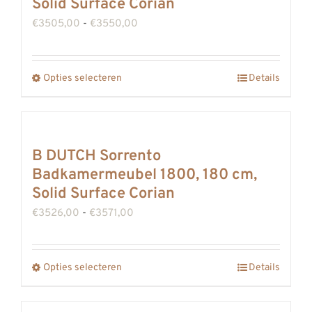
Solid Surface Corian
optie
Prijsklasse:
€
3505,00
-
€
3550,00
kan
€3505,00
gekozen
tot
Opties selecteren
worden
Details
Dit
€3550,00
op
product
de
heeft
productpagina
meerdere
B DUTCH Sorrento
variaties.
Badkamermeubel 1800, 180 cm,
Deze
Solid Surface Corian
optie
Prijsklasse:
€
3526,00
-
€
3571,00
kan
€3526,00
gekozen
tot
Opties selecteren
worden
Details
Dit
€3571,00
op
product
de
heeft