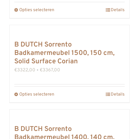
gekozen
tot
Opties selecteren
worden
Details
Dit
€3642,00
op
product
de
heeft
productpagina
meerdere
B DUTCH Sorrento
variaties.
Badkamermeubel 1500, 150 cm,
Deze
Solid Surface Corian
optie
Prijsklasse:
€
3322,00
-
€
3367,00
kan
€3322,00
gekozen
tot
Opties selecteren
worden
Details
Dit
€3367,00
op
product
de
heeft
productpagina
meerdere
B DUTCH Sorrento
variaties.
Badkamermeubel 1400, 140 cm,