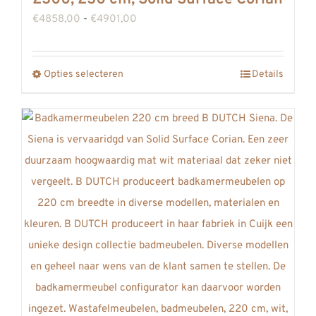
Prijsklasse:
€
4858,00
-
€
4901,00
€4858,00
tot
Opties selecteren
Details
Dit
€4901,00
product
heeft
meerdere
variaties.
Deze
optie
kan
gekozen
worden
op
de