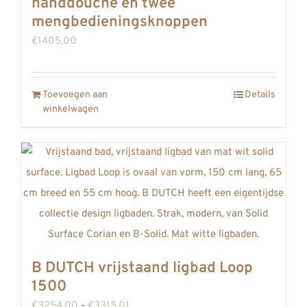
handdouche en twee
mengbedieningsknoppen
€
1405,00
Toevoegen aan
Details
winkelwagen
B DUTCH vrijstaand ligbad Loop
1500
Prijsklasse:
€
3254,00
-
€
3315,01