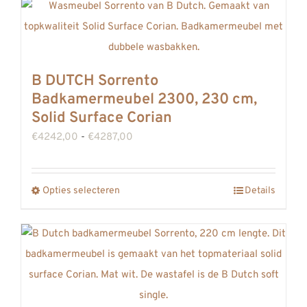
B DUTCH Sorrento
Badkamermeubel 2300, 230 cm,
Solid Surface Corian
Prijsklasse:
€
4242,00
-
€
4287,00
€4242,00
tot
Opties selecteren
Details
Dit
€4287,00
product
heeft
meerdere
variaties.
Deze