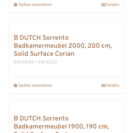
Opties selecteren
worden
Details
Dit
€4459,00
op
product
de
heeft
productpagina
meerdere
B DUTCH Sorrento
variaties.
Badkamermeubel 2000, 200 cm,
Deze
Solid Surface Corian
optie
Prijsklasse:
€
4098,00
-
€
4143,00
kan
€4098,00
gekozen
tot
Opties selecteren
worden
Details
Dit
€4143,00
op
product
de
heeft
productpagina
meerdere
B DUTCH Sorrento
variaties.
Badkamermeubel 1900, 190 cm,
Deze