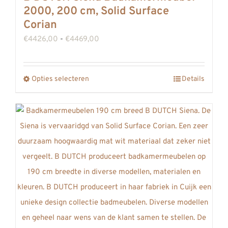
2000, 200 cm, Solid Surface
Corian
Prijsklasse:
€
4426,00
-
€
4469,00
€4426,00
tot
Opties selecteren
Details
Dit
€4469,00
product
heeft
meerdere
variaties.
Deze
optie
kan
gekozen
worden