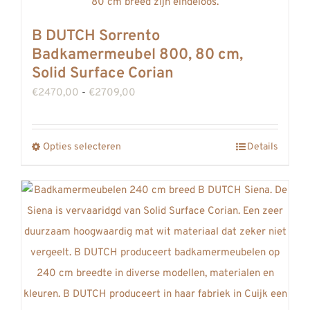
B DUTCH Sorrento
Badkamermeubel 800, 80 cm,
Solid Surface Corian
Prijsklasse:
€
2470,00
-
€
2709,00
€2470,00
tot
Opties selecteren
Details
Dit
€2709,00
product
heeft
meerdere
variaties.
Deze
optie
kan