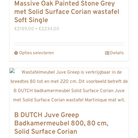
Massive Oak Painted Stone Grey
met Solid Surface Corian wastafel
Soft Single
Prijsklasse:
€
2189,00
-
€
2234,00
€2189,00
tot
Opties selecteren
Details
Dit
€2234,00
product
heeft
meerdere
variaties.
Deze
optie
B DUTCH Juve Greep
kan
Badkamermeubel 800, 80 cm,
gekozen
Solid Surface Corian
worden