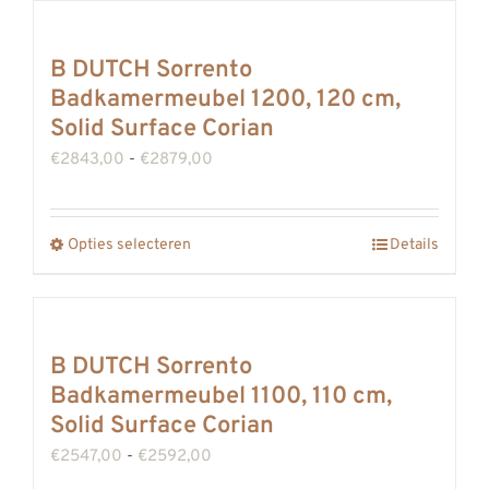
de
heeft
productpagina
meerdere
B DUTCH Sorrento
variaties.
Badkamermeubel 1200, 120 cm,
Deze
Solid Surface Corian
optie
Prijsklasse:
€
2843,00
-
€
2879,00
kan
€2843,00
gekozen
tot
Opties selecteren
worden
Details
Dit
€2879,00
op
product
de
heeft
productpagina
meerdere
B DUTCH Sorrento
variaties.
Badkamermeubel 1100, 110 cm,
Deze
Solid Surface Corian
optie
Prijsklasse:
€
2547,00
-
€
2592,00
kan
€2547,00