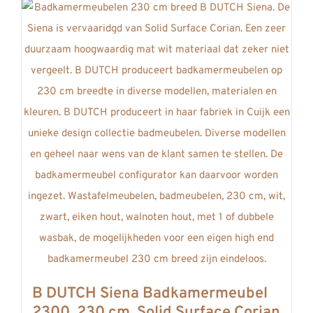
heeft
meerdere
variaties.
Deze
optie
kan
gekozen
worden
op
de
productpagina
B DUTCH Siena Badkamermeubel
2300, 230 cm, Solid Surface Corian