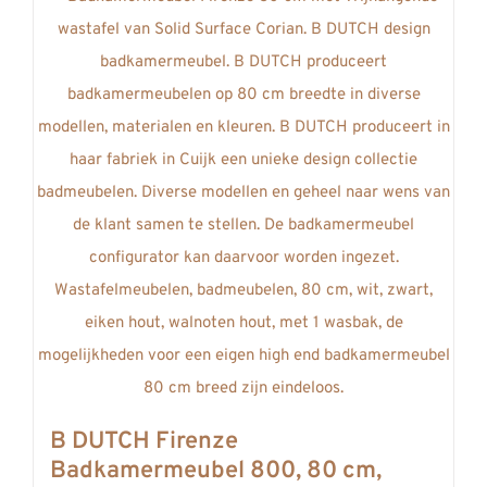
meerdere
variaties.
Deze
optie
kan
gekozen
worden
op
de
productpagina
B DUTCH Firenze
Badkamermeubel 800, 80 cm,