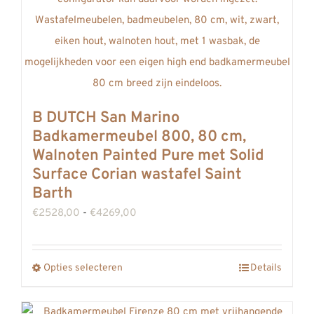
de
productpagina
B DUTCH San Marino
Badkamermeubel 800, 80 cm,
Walnoten Painted Pure met Solid
Surface Corian wastafel Saint
Barth
Prijsklasse:
€
2528,00
-
€
4269,00
€2528,00
tot
Opties selecteren
Details
Dit
€4269,00
product
heeft