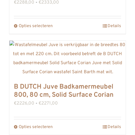
Prijsklasse:
€
2288,00
-
€
2333,00
op
€2288,00
de
tot
Opties selecteren
productpagina
Details
Dit
€2333,00
product
heeft
meerdere
variaties.
Deze
optie
B DUTCH Juve Badkamermeubel
kan
800, 80 cm, Solid Surface Corian
gekozen
Prijsklasse:
€
2226,00
-
€
2271,00
worden
€2226,00
op
tot
de
Opties selecteren
Details
Dit
€2271,00