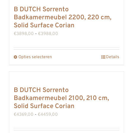
optie
B DUTCH Sorrento
kan
Badkamermeubel 2200, 220 cm,
gekozen
Solid Surface Corian
worden
Prijsklasse:
€
3898,00
-
€
3988,00
op
€3898,00
de
tot
Opties selecteren
productpagina
Details
Dit
€3988,00
product
heeft
meerdere
B DUTCH Sorrento
variaties.
Badkamermeubel 2100, 210 cm,
Deze
Solid Surface Corian
optie
Prijsklasse:
€
4369,00
-
€
4459,00
kan
€4369,00
gekozen
tot