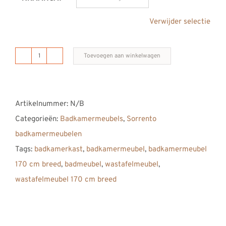
Verwijder selectie
Toevoegen aan winkelwagen
B
DUTCH
Sorrento
Artikelnummer:
N/B
Badkamermeubel
Categorieën:
Badkamermeubels
,
Sorrento
1700,
badkamermeubelen
170
Tags:
badkamerkast
,
badkamermeubel
,
badkamermeubel
cm,
170 cm breed
,
badmeubel
,
wastafelmeubel
,
Solid
wastafelmeubel 170 cm breed
Surface
Corian
aantal