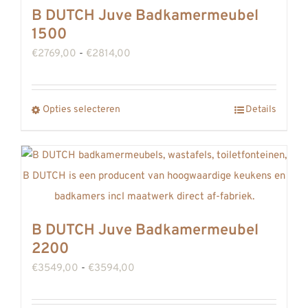
B DUTCH Juve Badkamermeubel
1500
Prijsklasse:
€
2769,00
-
€
2814,00
€2769,00
tot
Dit
Opties selecteren
Details
€2814,00
product
heeft
meerdere
variaties.
Deze
B DUTCH Juve Badkamermeubel
optie
2200
kan
Prijsklasse:
€
3549,00
-
€
3594,00
gekozen
€3549,00
worden