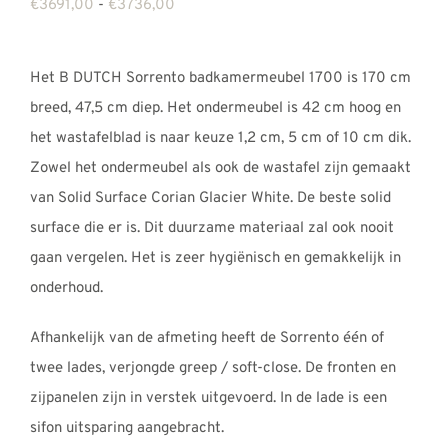
Prijsklasse:
€
3691,00
-
€
3736,00
€3691,00
tot
Het B DUTCH Sorrento badkamermeubel 1700 is 170 cm
€3736,00
breed, 47,5 cm diep. Het ondermeubel is 42 cm hoog en
het wastafelblad is naar keuze 1,2 cm, 5 cm of 10 cm dik.
Zowel het ondermeubel als ook de wastafel zijn gemaakt
van Solid Surface Corian Glacier White. De beste solid
surface die er is. Dit duurzame materiaal zal ook nooit
gaan vergelen. Het is zeer hygiënisch en gemakkelijk in
onderhoud.
Afhankelijk van de afmeting heeft de Sorrento één of
twee lades, verjongde greep / soft-close. De fronten en
zijpanelen zijn in verstek uitgevoerd. In de lade is een
sifon uitsparing aangebracht.