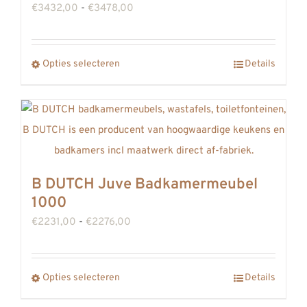
Prijsklasse:
€
3432,00
-
€
3478,00
gekozen
€3432,00
worden
tot
op
Dit
Opties selecteren
Details
€3478,00
de
product
productpagina
heeft
meerdere
variaties.
Deze
B DUTCH Juve Badkamermeubel
optie
1000
kan
Prijsklasse:
€
2231,00
-
€
2276,00
gekozen
€2231,00
worden
tot
op
Dit
Opties selecteren
Details
€2276,00
de
product