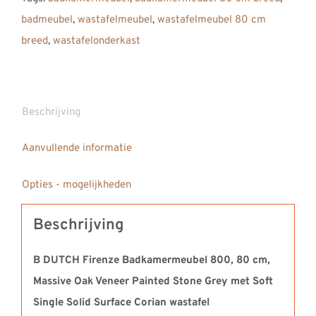
cm,
badmeubel
,
wastafelmeubel
,
wastafelmeubel 80 cm
Massive
breed
,
wastafelonderkast
Oak
Painted
Stone
Grey
Beschrijving
met
Aanvullende informatie
Solid
Surface
Opties - mogelijkheden
Corian
wastafel
Beschrijving
Soft
Single
B DUTCH Firenze Badkamermeubel 800, 80 cm,
aantal
Massive Oak Veneer Painted Stone Grey met Soft
Single Solid Surface Corian wastafel