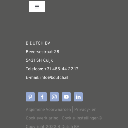
variaties.
Toggle
Deze
Navigation
optie
Fabrieksshowroom
kan
gekozen
WEBSHOP
worden
B DUTCH BV
op
Beversestraat 28
Algemene informatie & installatiehandleidin
de
5431 SH Cuijk
productpagina
Telefoon:
+31 485-4
4 22 17
E-mail:
i
nfo@bdutch
.nl
Verzendkosten
Levertijden
Algemene Voorwaarden
|
Privacy- en
Aflevering
Cookieverklaring
|
Cookie-instellingen
©
Copyright 2022 B Dutch BV