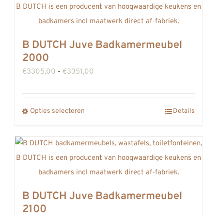
B DUTCH Juve Badkamermeubel
2000
Prijsklasse:
€
3305,00
-
€
3351,00
€3305,00
tot
Dit
Opties selecteren
Details
€3351,00
product
heeft
meerdere
variaties.
Deze
B DUTCH Juve Badkamermeubel
optie
2100
kan