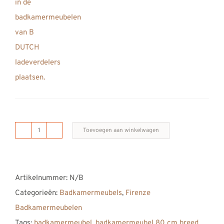
Toevoegen aan winkelwagen
B
DUTCH
Firenze
Artikelnummer:
N/B
Badkamermeubel
Categorieën:
Badkamermeubels
,
Firenze
800,
Badkamermeubelen
80
Tags:
badkamermeubel
,
badkamermeubel 80 cm breed
,