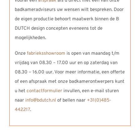
vooraf een
afspraak
als u direct met een van onze
badkameradviseurs uw wensen wilt bespreken. Door
de eigen productie behoort maatwerk binnen de B
DUTCH design concepten eveneens tot de
mogelijkheden.
Onze
fabrieksshowroom
is open van maandag t/m
vrijdag van 08.30 – 17.00 uur en op zaterdag van
08.30 – 16.00 uur. Voor meer informatie, een offerte
of een afspraak met onze badkamerontwerpers kunt
u het
contactformulier
invullen, een e-mail sturen
naar
info@bdutch.nl
of bellen naar
+31(0)485-
442217
.