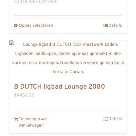
Prijsklasse:
€
3378,00
-
€
3439,01
€3378,00
tot
Opties selecteren
Details
Dit
€3439,01
product
heeft
meerdere
variaties.
Deze
optie
B DUTCH ligbad Lounge 2080
kan
€
4452,00
gekozen
worden
op
Toevoegen aan
Details
winkelwagen
de
productpagina