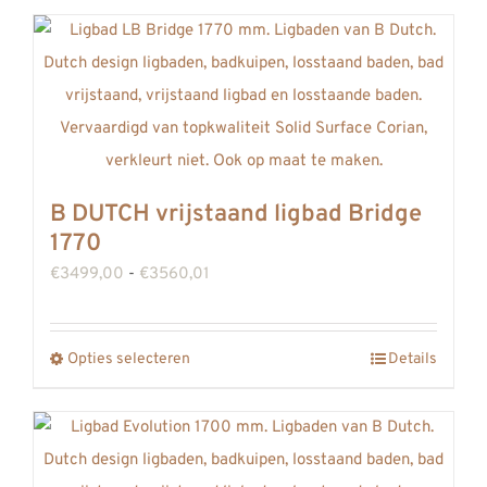
B DUTCH vrijstaand ligbad Bridge
1770
Prijsklasse:
€
3499,00
-
€
3560,01
€3499,00
tot
Opties selecteren
Details
Dit
€3560,01
product
heeft
meerdere