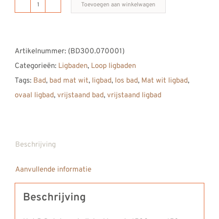
Toevoegen aan winkelwagen
B
DUTCH
vrijstaand
Artikelnummer:
(BD300.070001)
ligbad
Categorieën:
Ligbaden
,
Loop ligbaden
Loop
Tags:
Bad
,
bad mat wit
,
ligbad
,
los bad
,
Mat wit ligbad
,
1500
ovaal ligbad
,
vrijstaand bad
,
vrijstaand ligbad
aantal
Beschrijving
Aanvullende informatie
Beschrijving