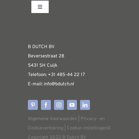
Toggle
Navigation
Fabrieksshowroom
WEBSHOP
B DUTCH BV
Beversestraat 28
Algemene informatie & installatiehandleidin
5431 SH Cuijk
Telefoon:
+31 485-4
4 22 17
E-mail:
i
nfo@bdutch
.nl
Verzendkosten
Levertijden
Algemene Voorwaarden
|
Privacy- en
Aflevering
Cookieverklaring
|
Cookie-instellingen
©
Copyright 2022 B Dutch BV