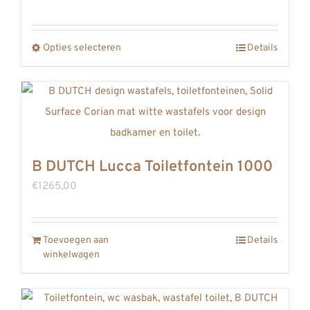
€634,00
tot
Opties selecteren
Details
Dit
€679,00
product
heeft
meerdere
variaties.
Deze
B DUTCH Lucca Toiletfontein 1000
optie
€
1265,00
kan
gekozen
worden
Toevoegen aan
Details
winkelwagen
op
de
productpagina