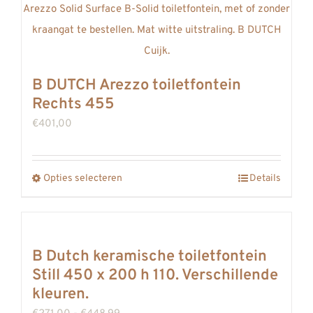
B DUTCH Arezzo toiletfontein
Rechts 455
€
401,00
Opties selecteren
Details
Dit
product
heeft
meerdere
B Dutch keramische toiletfontein
variaties.
Still 450 x 200 h 110. Verschillende
Deze
kleuren.
optie