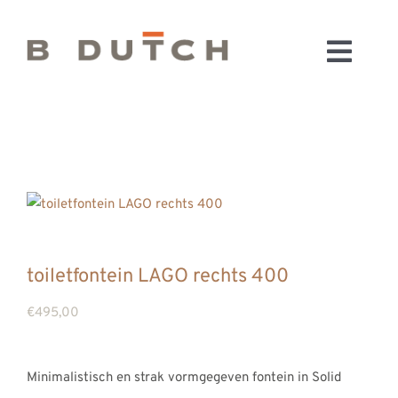
Ga
naar
Toggl
inhoud
HOME
Navig
BADKAMERS
CONFIGURATOR
KEUKENS
MATERIALEN
FABRIEK & SHOWROOM
toiletfontein LAGO rechts 400
WEBSHOP
€
495,00
WINKELWAGEN
OUTLET
Minimalistisch en strak vormgegeven fontein in Solid
BLOG