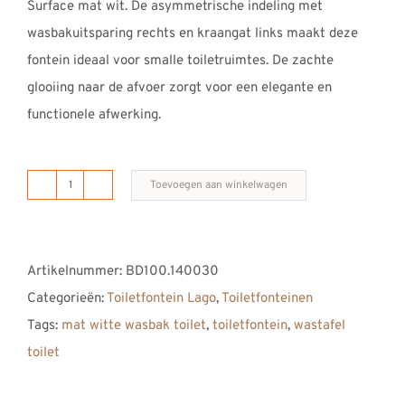
Surface mat wit. De asymmetrische indeling met
REVIEWS
wasbakuitsparing rechts en kraangat links maakt deze
INFO
fontein ideaal voor smalle toiletruimtes. De zachte
CONTACT
glooiing naar de afvoer zorgt voor een elegante en
functionele afwerking.
Toevoegen aan winkelwagen
toiletfontein
LAGO
rechts
Artikelnummer:
BD100.140030
400
Categorieën:
Toiletfontein Lago
,
Toiletfonteinen
aantal
Tags:
mat witte wasbak toilet
,
toiletfontein
,
wastafel
toilet