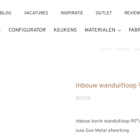
BLOG
VACATURES
INSPIRATIE
OUTLET
REVIEW
CONFIGURATOR
KEUKENS
MATERIALEN
FAB
Home
»
Winkel
»
Kr
Inbouw wanduitloop 
€
67,00
Inbouw korte wanduitloop 90°/
luxe Gun Metal afwerking