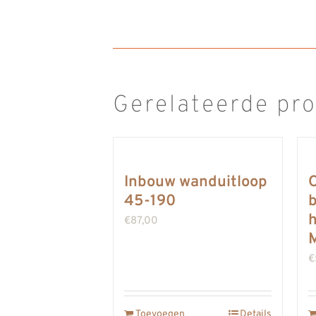
Gerelateerde pr
Inbouw wanduitloop
45-190
€
87,00
M
€
Toevoegen
Details