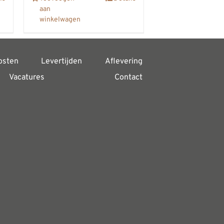
aan
winkelwagen
osten
Levertijden
Aflevering
Vacatures
Contact