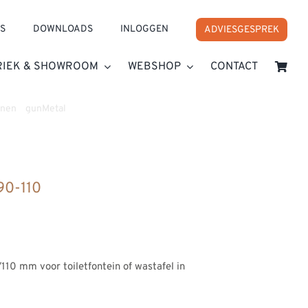
S
DOWNLOADS
INLOGGEN
ADVIESGESPREK
RIEK & SHOWROOM
WEBSHOP
CONTACT
anen
»
gunMetal
»
Inbouw wanduitloop 90-110
90-110
110 mm voor toiletfontein of wastafel in