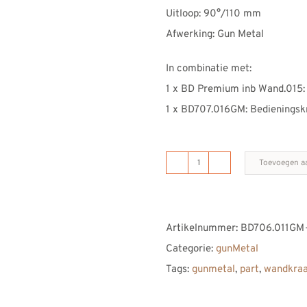
Uitloop: 90°/110 mm
Afwerking: Gun Metal
In combinatie met:
1 x BD Premium inb Wand.015:
1 x BD707.016GM: Bedienings
Toevoegen a
Inbouw
wanduitloop
90-
Artikelnummer:
BD706.011GM
110
Categorie:
gunMetal
aantal
Tags:
gunmetal
,
part
,
wandkra