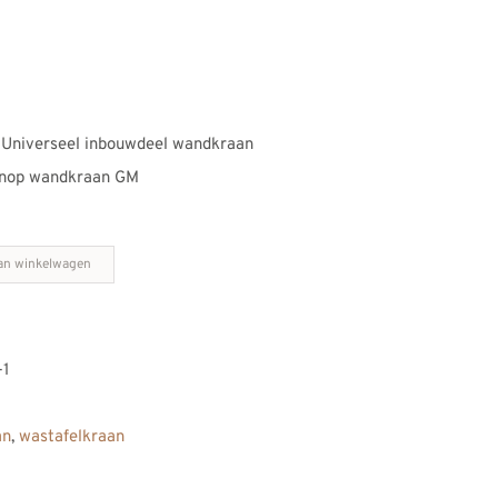
 Universeel inbouwdeel wandkraan
knop wandkraan GM
an winkelwagen
-1
an
,
wastafelkraan