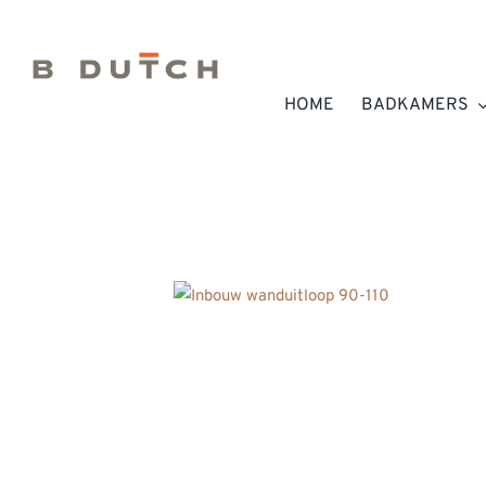
Ga
naar
inhoud
HOME
BADKAMERS