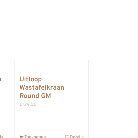
p
Uitloop
Wastafelkraan
Round GM
€
129,00
ls
Toevoegen
Details