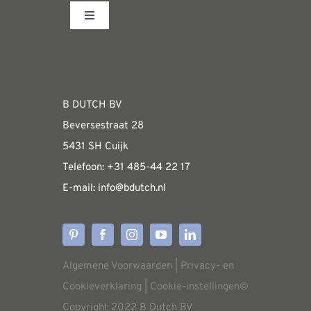
Toggle
Navigation
Fabrieksshowroom
WEBSHOP
B DUTCH BV
Beversestraat 28
Algemene informatie & installatiehandleidin
5431 SH Cuijk
Telefoon:
+31 485-4
4 22 17
E-mail:
i
nfo@bdutch
.nl
Verzendkosten
Levertijden
Algemene Voorwaarden
|
Privacy- en
Aflevering
Cookieverklaring
|
Cookie-instellingen
©
Copyright 2022 B Dutch BV