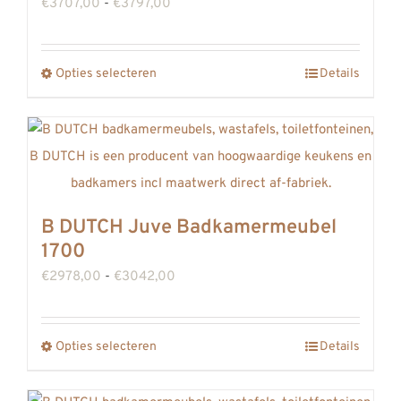
Prijsklasse:
€
3707,00
-
€
3797,00
€3707,00
tot
Opties selecteren
Details
Dit
€3797,00
product
heeft
meerdere
variaties.
Deze
B DUTCH Juve Badkamermeubel
optie
1700
kan
Prijsklasse:
€
2978,00
-
€
3042,00
gekozen
€2978,00
worden
tot
op
Opties selecteren
Details
Dit
€3042,00
de
product
productpagina