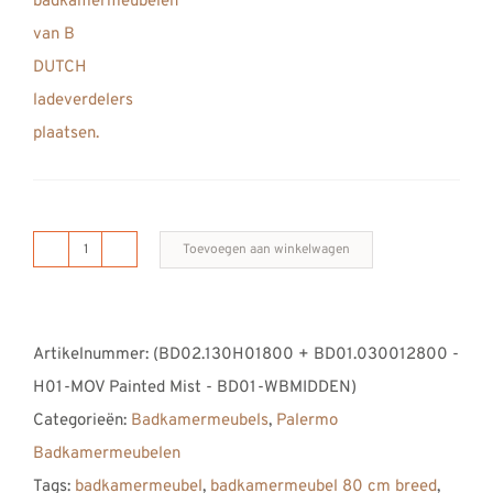
Toevoegen aan winkelwagen
B
DUTCH
Palermo
Artikelnummer:
(BD02.130H01800 + BD01.030012800 -
Badkamermeubel
H01-MOV Painted Mist - BD01-WBMIDDEN)
800,
Categorieën:
Badkamermeubels
,
Palermo
80
Badkamermeubelen
cm,
Tags:
badkamermeubel
,
badkamermeubel 80 cm breed
,