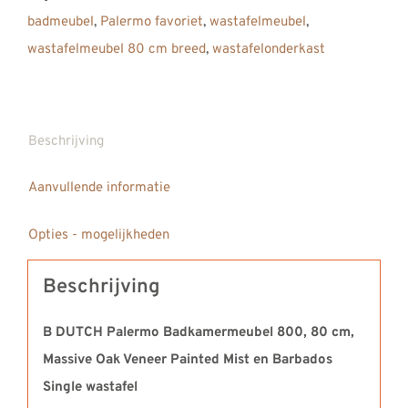
Massive
badmeubel
,
Palermo favoriet
,
wastafelmeubel
,
Oak
wastafelmeubel 80 cm breed
,
wastafelonderkast
Painted
Mist
met
Solid
Beschrijving
Surface
Aanvullende informatie
Corian
wastafel
Opties - mogelijkheden
Single
Barbados
Beschrijving
aantal
B DUTCH Palermo Badkamermeubel 800, 80 cm,
Massive Oak Veneer Painted Mist en Barbados
Single wastafel