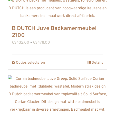
heeft
meerdere
variaties.
Deze
B DUTCH Juve Badkamermeubel
optie
2100
kan
Prijsklasse:
€
3432,00
-
€
3478,00
gekozen
€3432,00
worden
tot
op
Opties selecteren
Details
Dit
€3478,00
de
product
productpagina
heeft
meerdere
variaties.
Deze
optie