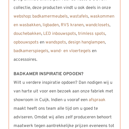
collectie, deze producten vindt u ook deels in onze
webshop
:
badkamermeubels
,
wastafels
,
waskommen
en wasbakken
,
ligbaden
,
RVS kranen
,
wandclosets
,
douchebakken
,
LED inbouwspots
,
trimless spots
,
opbouwspots
en
wandspots
,
design hanglampen
,
badkamerspiegels
,
wand- en vloertegels
en
accessoires.
BADKAMER INSPIRATIE OPDOEN?
Wilt u verdere inspiratie opdoen? Dan nodigen wij u
van harte uit voor een bezoek aan onze fabriek met
showroom in Cuijk. Indien u vooraf een
afspraak
maakt heeft ons team alle tijd om u goed te
adviseren. Omdat wij alles zelf produceren behoort
maatwerk tegen aantrekkelijke prijzen eveneens tot