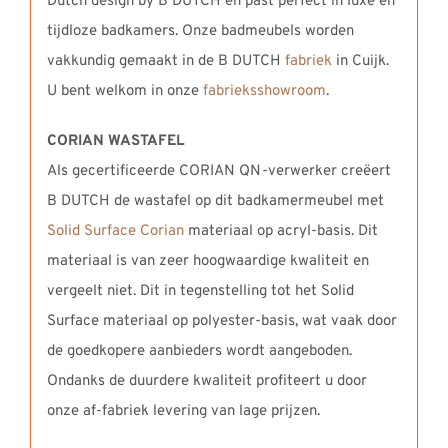
Dutch design by B DUTCH en past perfect in luxe en
tijdloze badkamers. Onze badmeubels worden
vakkundig gemaakt in de B DUTCH
fabriek
in Cuijk.
U bent welkom in onze
fabrieksshowroom
.
CORIAN WASTAFEL
Als gecertificeerde CORIAN QN-verwerker creëert
B DUTCH de wastafel op dit badkamermeubel met
Solid Surface Corian
materiaal op acryl-basis. Dit
materiaal is van zeer hoogwaardige kwaliteit en
vergeelt niet. Dit in tegenstelling tot het Solid
Surface materiaal op polyester-basis, wat vaak door
de goedkopere aanbieders wordt aangeboden.
Ondanks de duurdere kwaliteit profiteert u door
onze af-fabriek levering van lage prijzen.