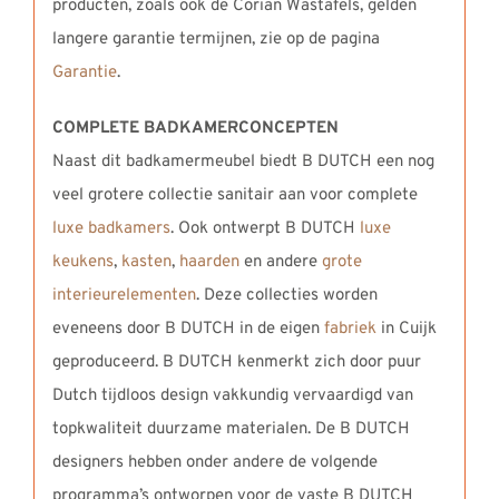
producten, zoals ook de Corian Wastafels, gelden
langere garantie termijnen, zie op de pagina
Garantie
.
COMPLETE BADKAMERCONCEPTEN
Naast dit badkamermeubel biedt B DUTCH een nog
veel grotere collectie sanitair aan voor complete
luxe badkamers
. Ook ontwerpt B DUTCH
luxe
keukens
,
kasten
,
haarden
en andere
grote
interieurelementen
. Deze collecties worden
eveneens door B DUTCH in de eigen
fabriek
in Cuijk
geproduceerd. B DUTCH kenmerkt zich door puur
Dutch tijdloos design vakkundig vervaardigd van
topkwaliteit duurzame materialen. De B DUTCH
designers hebben onder andere de volgende
programma’s ontworpen voor de vaste B DUTCH