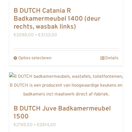
meerdere
B DUTCH Catania R
variaties.
Badkamermeubel 1400 (deur
Deze
rechts, wasbak links)
optie
Prijsklasse:
€
3088,00
-
€
3133,00
kan
€3088,00
gekozen
tot
Opties selecteren
worden
Details
Dit
€3133,00
op
product
de
heeft
productpagina
meerdere
variaties.
Deze
B DUTCH Juve Badkamermeubel
optie
1500
kan
Prijsklasse:
€
2769,00
-
€
2814,00
gekozen