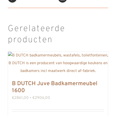
Gerelateerde
producten
B DUTCH Juve Badkamermeubel
1600
Prijsklasse:
€
2861,00
-
€
2906,00
€2861,00
tot