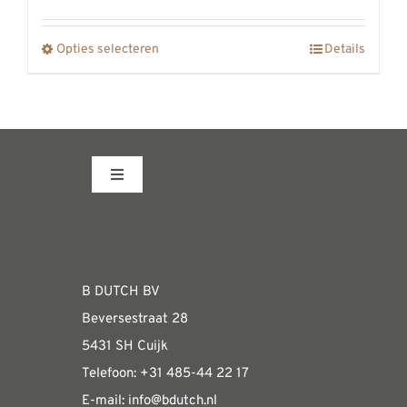
€2769,00
worden
tot
op
Opties selecteren
Details
Dit
€2814,00
de
product
productpagina
heeft
meerdere
variaties.
Toggle
Deze
Navigation
optie
Fabrieksshowroom
kan
gekozen
WEBSHOP
B DUTCH BV
worden
Beversestraat 28
op
Algemene informatie & installatiehandleidin
5431 SH Cuijk
de
Telefoon:
+31 485-4
4 22 17
productpagina
E-mail:
i
nfo@bdutch
.nl
Verzendkosten