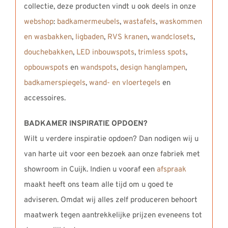
collectie, deze producten vindt u ook deels in onze
webshop
:
badkamermeubels
,
wastafels
,
waskommen
en wasbakken
,
ligbaden
,
RVS kranen
,
wandclosets
,
douchebakken
,
LED inbouwspots
,
trimless spots
,
opbouwspots
en
wandspots
,
design hanglampen
,
badkamerspiegels
,
wand- en vloertegels
en
accessoires.
BADKAMER INSPIRATIE OPDOEN?
Wilt u verdere inspiratie opdoen? Dan nodigen wij u
van harte uit voor een bezoek aan onze fabriek met
showroom in Cuijk. Indien u vooraf een
afspraak
maakt heeft ons team alle tijd om u goed te
adviseren. Omdat wij alles zelf produceren behoort
maatwerk tegen aantrekkelijke prijzen eveneens tot