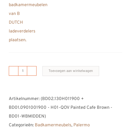
Toevoegen aan winkelwagen
B
DUTCH
Palermo
Artikelnummer:
(BD02.130H011900 +
Badkamermeubel
BD01.0901001900 - H01-QOV Painted Cafe Brown -
1900,
BD01-WBMIDDEN)
190
Categorieën:
Badkamermeubels
,
Palermo
cm,