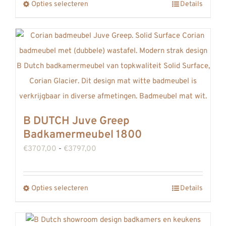
Opties selecteren
Details
Dit
€2906,00
product
heeft
meerdere
variaties.
Deze
optie
kan
B DUTCH Juve Greep
gekozen
Badkamermeubel 1800
worden
Prijsklasse:
€
3707,00
-
€
3797,00
op
€3707,00
de
tot
productpagina
Opties selecteren
Details
Dit
€3797,00
product
heeft