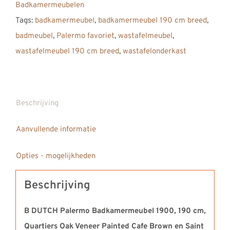
Badkamermeubelen
Quartiers
Tags:
badkamermeubel
,
badkamermeubel 190 cm breed
,
Oak
badmeubel
,
Palermo favoriet
,
wastafelmeubel
,
Painted
wastafelmeubel 190 cm breed
,
wastafelonderkast
Cafe
Brown
met
Solid
Beschrijving
Surface
Aanvullende informatie
Corian
wastafel
Opties - mogelijkheden
Saint
Barth
Beschrijving
Large
aantal
B DUTCH Palermo Badkamermeubel 1900, 190 cm,
Quartiers Oak Veneer Painted Cafe Brown en Saint