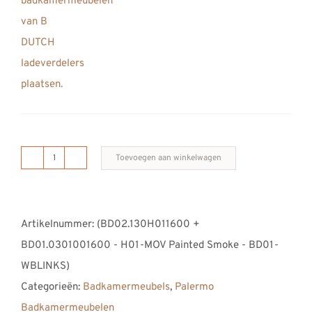
Toevoegen aan winkelwagen
B
DUTCH
Palermo
Artikelnummer:
(BD02.130H011600 +
Badkamermeubel
BD01.0301001600 - H01-MOV Painted Smoke - BD01-
1600,
WBLINKS)
160
Categorieën:
Badkamermeubels
,
Palermo
cm,
Badkamermeubelen