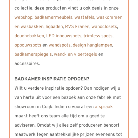
collectie, deze producten vindt u ook deels in onze
webshop
:
badkamermeubels
,
wastafels
,
waskommen
en wasbakken
,
ligbaden
,
RVS kranen
,
wandclosets
,
douchebakken
,
LED inbouwspots
,
trimless spots
,
opbouwspots
en
wandspots
,
design hanglampen
,
badkamerspiegels
,
wand- en vloertegels
en
accessoires.
BADKAMER INSPIRATIE OPDOEN?
Wilt u verdere inspiratie opdoen? Dan nodigen wij u
van harte uit voor een bezoek aan onze fabriek met
showroom in Cuijk. Indien u vooraf een
afspraak
maakt heeft ons team alle tijd om u goed te
adviseren. Omdat wij alles zelf produceren behoort
maatwerk tegen aantrekkelijke prijzen eveneens tot