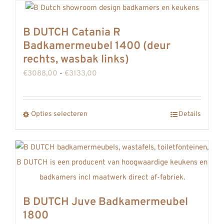
heeft
meerdere
B DUTCH Catania R
variaties.
Badkamermeubel 1400 (deur
Deze
rechts, wasbak links)
optie
Prijsklasse:
€
3088,00
-
€
3133,00
kan
€3088,00
gekozen
tot
worden
Dit
Opties selecteren
Details
€3133,00
op
product
de
heeft
productpagina
meerdere
variaties.
Deze
B DUTCH Juve Badkamermeubel
optie
1800
kan