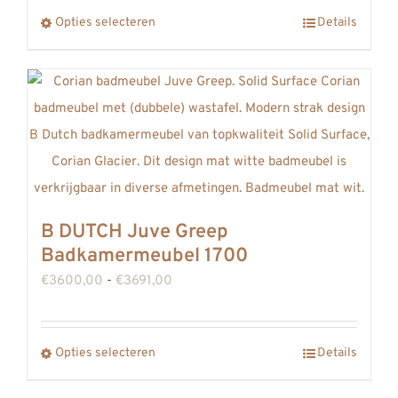
tot
Dit
Opties selecteren
Details
€3042,00
product
heeft
meerdere
variaties.
Deze
optie
kan
B DUTCH Juve Greep
gekozen
Badkamermeubel 1700
worden
Prijsklasse:
€
3600,00
-
€
3691,00
op
€3600,00
de
tot
productpagina
Dit
Opties selecteren
Details
€3691,00
product