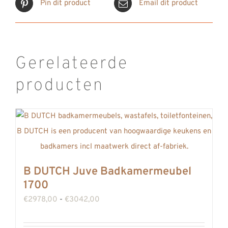
Pin dit product
Email dit product
Gerelateerde
producten
B DUTCH Juve Badkamermeubel
1700
Prijsklasse:
€
2978,00
-
€
3042,00
€2978,00