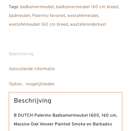
Massive
Tags:
badkamermeubel
,
badkamermeubel 160 cm breed
,
Oak
badmeubel
,
Palermo favoriet
,
wastafelmeubel
,
Painted
wastafelmeubel 160 cm breed
,
wastafelonderkast
Smoke
met
Solid
Surface
Beschrijving
Corian
Aanvullende informatie
wastafel
Barbados
Opties - mogelijkheden
Single
aantal
Beschrijving
B DUTCH Palermo Badkamermeubel 1600, 160 cm,
Massive Oak Veneer Painted Smoke en Barbados