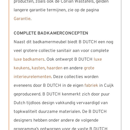
producten, zoals ook de Corian Wastafels, gelden
langere garantie termijnen, zie op de pagina
Garantie
.
COMPLETE BADKAMERCONCEPTEN
Naast dit badkamermeubel biedt B DUTCH een nog
veel grotere collectie sanitair aan voor complete
luxe badkamers
. Ook ontwerpt B DUTCH
luxe
keukens
,
kasten
,
haarden
en andere
grote
interieurelementen
. Deze collecties worden
eveneens door B DUTCH in de eigen
fabriek
in Cuijk
geproduceerd. B DUTCH kenmerkt zich door puur
Dutch tijdloos design vakkundig vervaardigd van
topkwaliteit duurzame materialen. De B DUTCH
designers hebben onder andere de volgende
programma’s ontworpen voor de vaste B DUTCH