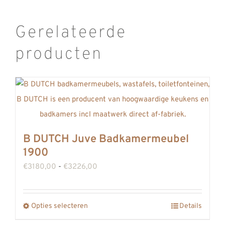
Gerelateerde
producten
B DUTCH Juve Badkamermeubel
1900
Prijsklasse:
€
3180,00
-
€
3226,00
€3180,00
tot
Opties selecteren
Details
Dit
€3226,00
product