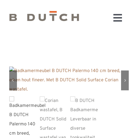
Ga
naar
Toggl
inhoud
HOME
Navig
BADKAMERS
CONFIGURATOR
KEUKENS
MATERIALEN
FABRIEK & SHOWROOM
WEBSHOP
WINKELWAGEN
OUTLET
BLOG