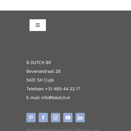
productpagina
heeft
meerdere
variaties.
Toggle
Deze
Navigation
optie
Fabrieksshowroom
kan
gekozen
WEBSHOP
B DUTCH BV
worden
Beversestraat 28
op
Algemene informatie & installatiehandleidin
5431 SH Cuijk
de
Telefoon:
+31 485-4
4 22 17
productpagina
E-mail:
i
nfo@bdutch
.nl
Verzendkosten
Levertijden
Algemene Voorwaarden
|
Privacy- en