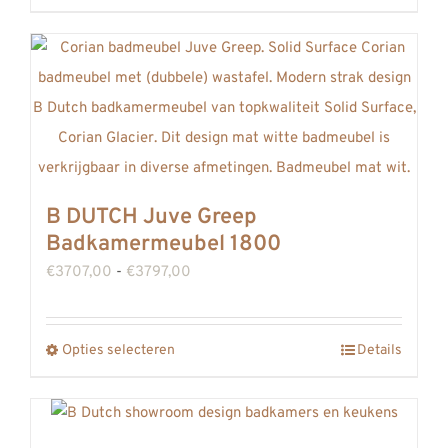
product
heeft
meerdere
variaties.
Deze
optie
kan
B DUTCH Juve Greep
gekozen
Badkamermeubel 1800
worden
Prijsklasse:
€
3707,00
-
€
3797,00
op
€3707,00
de
tot
productpagina
Opties selecteren
Details
Dit
€3797,00
product
heeft
meerdere