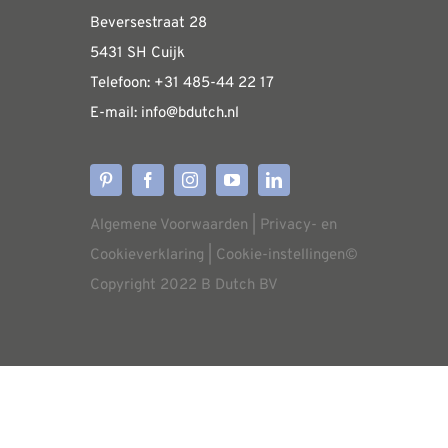
Beversestraat 28
op
Algemene informatie & installatiehandleidin
5431 SH Cuijk
de
Telefoon:
+31 485-4
4 22 17
productpagina
E-mail:
i
nfo@bdutch
.nl
Verzendkosten
Levertijden
Algemene Voorwaarden
|
Privacy- en
Aflevering
Cookieverklaring
|
Cookie-instellingen
©
Copyright 2022 B Dutch BV
Annuleren/retourneren
Garantie
Service procedure