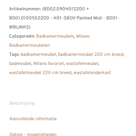
Milano
Artikelnummer:
(BD02.090H012200 +
R
BD01.0100502200 - H01-SBOV Painted Mist - BD01-
Badkamermeubel
WBLINKS)
2200,
Categorieën:
Badkamermeubels
,
Milano
220
Badkamermeubelen
cm,
Tags:
badkamermeubel
,
badkamermeubel 220 cm breed
,
Smoked
badmeubel
,
Milano favoriet
,
wastafelmeubel
,
Brushed
wastafelmeubel 220 cm breed
,
wastafelonderkast
Oak
Painted
Mist
Grey
Beschrijving
met
Aanvullende informatie
Solid
Surface
Opties - mogelijkheden