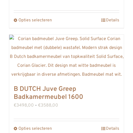
€2128,00
tot
Opties selecteren
Details
Dit
€2174,00
product
heeft
meerdere
variaties.
Deze
optie
kan
B DUTCH Juve Greep
gekozen
Badkamermeubel 1600
worden
Prijsklasse:
€
3498,00
-
€
3588,00
op
€3498,00
de
tot
productpagina
Opties selecteren
Details
Dit
€3588,00