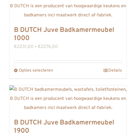
B DUTCH Juve Badkamermeubel
1000
Prijsklasse:
€
2231,00
-
€
2276,00
€2231,00
tot
Opties selecteren
Details
Dit
€2276,00
product
heeft
meerdere
variaties.
Deze
B DUTCH Juve Badkamermeubel
optie
1900
kan