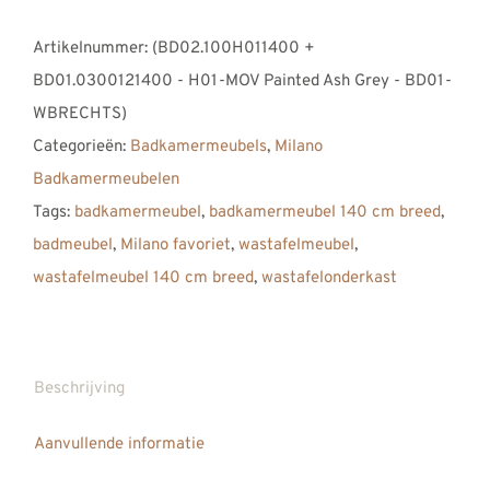
Milano
Artikelnummer:
(BD02.100H011400 +
L
BD01.0300121400 - H01-MOV Painted Ash Grey - BD01-
Badkamermeubel
WBRECHTS)
1400,
Categorieën:
Badkamermeubels
,
Milano
140
Badkamermeubelen
cm,
Tags:
badkamermeubel
,
badkamermeubel 140 cm breed
,
Massive
badmeubel
,
Milano favoriet
,
wastafelmeubel
,
Oak
wastafelmeubel 140 cm breed
,
wastafelonderkast
Painted
Ash
Grey
met
Beschrijving
Solid
Aanvullende informatie
Surface
Corian