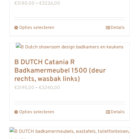
Prijsklasse:
€
3180,00
-
€
3226,00
gekozen
€3180,00
worden
tot
op
Opties selecteren
Details
Dit
€3226,00
de
product
productpagina
heeft
meerdere
B DUTCH Catania R
variaties.
Badkamermeubel 1500 (deur
Deze
rechts, wasbak links)
optie
Prijsklasse:
€
3195,00
-
€
3240,00
kan
€3195,00
gekozen
tot
Opties selecteren
worden
Details
Dit
€3240,00
op
product
de
heeft