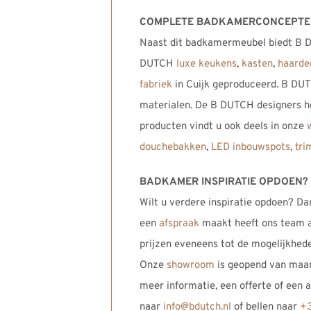
COMPLETE BADKAMERCONCEPT
Naast dit badkamermeubel biedt B D
DUTCH
luxe keukens
,
kasten
,
haarde
fabriek
in Cuijk geproduceerd. B DUT
materialen. De B DUTCH designers h
producten vindt u ook deels in onze
douchebakken
,
LED inbouwspots
,
tri
BADKAMER INSPIRATIE OPDOEN?
Wilt u verdere inspiratie opdoen? Da
een
afspraak
maakt heeft ons team al
prijzen eveneens tot de mogelijkhed
Onze
showroom
is geopend van maan
meer informatie, een offerte of een
naar
info@bdutch.nl
of bellen naar
+3