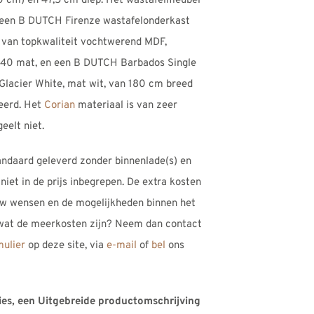
0 cm) en 47,5 cm diep. Het wastafelmeubel
n een B DUTCH Firenze wastafelonderkast
 van topkwaliteit vochtwerend MDF,
5.40 mat, en een B DUTCH Barbados Single
 Glacier White, mat wit, van 180 cm breed
eerd. Het
Corian
materiaal is van zeer
eelt niet.
ndaard geleverd zonder binnenlade(s) en
 niet in de prijs inbegrepen. De extra kosten
 uw wensen en de mogelijkheden binnen het
 wat de meerkosten zijn? Neem dan contact
mulier
op deze site, via
e-mail
of
bel
ons
ties, een Uitgebreide productomschrijving