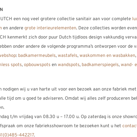
EN
UTCH een nog veel grotere collectie sanitair aan voor complete
lu
n
en andere
grote interieurelementen
. Deze collecties worden eve
CH kenmerkt zich door puur Dutch tijdloos design vakkundig verva
ebben onder andere de volgende programma’s ontworpen voor de v
webshop
:
badkamermeubels
,
wastafels
,
waskommen en wasbakken
mless spots
,
opbouwspots
en
wandspots
,
badkamerspiegels
,
wand- e
n nodigen wij u van harte uit voor een bezoek aan onze fabriek met
le tijd om u goed te adviseren. Omdat wij alles zelf produceren b
en.
dag t/m vrijdag van 08.30 u – 17.00 u. Op zaterdag is onze showr
 afspraak om onze fabrieksshowroom te bezoeken kunt u het
contac
1(0)485-442217
.