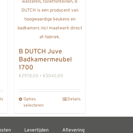
asse:
B DUTCH Juve
,00
Badkamermeubel
1700
,00
Prijsklasse:
€
2978,00
-
€
3042,00
€2978,00
tot
ls
Opties
Details
Dit
€3042,00
selecteren
product
heeft
meerdere
osten
Levertijden
Aflevering