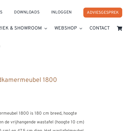
S
DOWNLOADS
INLOGGEN
ADVIESGESPREK
RIEK & SHOWROOM
WEBSHOP
CONTACT
n
»
B DUTCH Firenze Badkamermeubel 1800
adkamermeubel 1800
sse:
00
rmeubel 1800 is 180 cm breed, hoogte
00
en de vrijhangende wastafel (hoogte 10 cm)