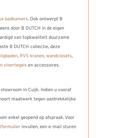
xe badkamers
. Ook ontwerpt B
neens door B DUTCH in de eigen
ardigd van topkwaliteit duurzame
aste B DUTCH collectie, deze
,
ligbaden
,
RVS kranen
,
wandclosets
,
n vloertegels
en accessoires.
 showroom in Cuijk. Indien u vooraf
ehoort maatwerk tegen aantrekkelijke
oom enkel geopend op afspraak. Voor
tformulier
invullen, een e-mail sturen