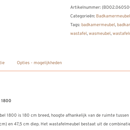
Firenze
Artikelnummer:
(BD02.060S0
Badkamermeubel
Categorieën:
Badkamermeubel
1800
Tags:
badkamermeubel
,
badka
aantal
wastafel
,
wasmeubel
,
wastafe
tie
Opties - mogelijkheden
 1800
 1800 is 180 cm breed, hoogte afhankelijk van de ruimte tussen 
cm) en 47,5 cm diep. Het wastafelmeubel bestaat uit de combinat