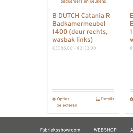
B DUTCH Catania R
Badkamermeubel
1400 (deur rechts,
1
wasbak links)
w
Prijsklasse:
€
3088,00
-
€
3133,00
€
€3088,00
tot
€3133,00
Opties
Details
Dit
selecteren
product
heeft
meerdere
Fabrieksshowroom
WEBSHOP
A