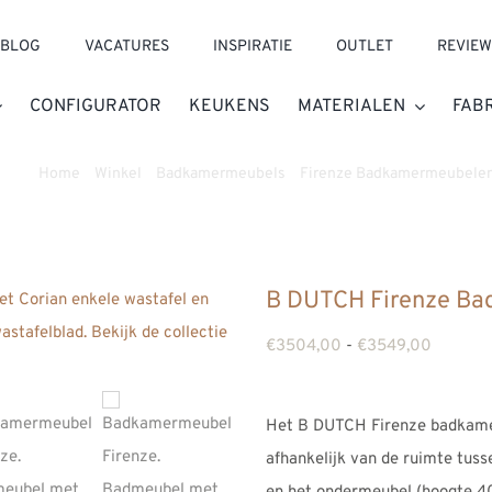
BLOG
VACATURES
INSPIRATIE
OUTLET
REVIEW
CONFIGURATOR
KEUKENS
MATERIALEN
FAB
Home
»
Winkel
»
Badkamermeubels
»
Firenze Badkamermeubele
B DUTCH Firenze B
Prijskla
€
3504,00
-
€
3549,00
€3504,
tot
Het B DUTCH Firenze badkame
€3549,
afhankelijk van de ruimte tuss