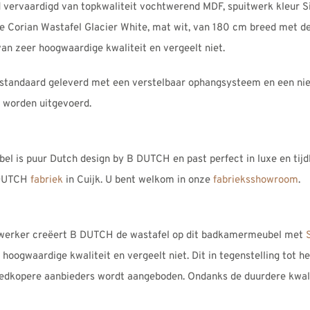
 vervaardigd van topkwaliteit vochtwerend MDF, spuitwerk kleur S
 Corian Wastafel Glacier White, mat wit, van 180 cm breed met d
van zeer hoogwaardige kwaliteit en vergeelt niet.
tandaard geleverd met een verstelbaar ophangsysteem en een niet-
 worden uitgevoerd.
 is puur Dutch design by B DUTCH en past perfect in luxe en ti
 DUTCH
fabriek
in Cuijk. U bent welkom in onze
fabrieksshowroom
.
werker creëert B DUTCH de wastafel op dit badkamermeubel met
r hoogwaardige kwaliteit en vergeelt niet. Dit in tegenstelling tot h
oedkopere aanbieders wordt aangeboden. Ondanks de duurdere kwalit