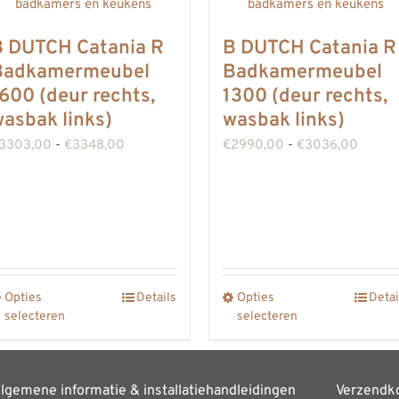
B DUTCH Catania R
B DUTCH Catania R
Badkamermeubel
Badkamermeubel
600 (deur rechts,
1300 (deur rechts,
asbak links)
wasbak links)
Prijsklasse:
Prijskl
3303,00
-
€
3348,00
€
2990,00
-
€
3036,00
€3303,00
€2990
tot
tot
€3348,00
€3036
Opties
Details
Opties
Detai
Dit
Dit
selecteren
selecteren
product
product
heeft
heeft
meerdere
meerdere
lgemene informatie & installatiehandleidingen
Verzendk