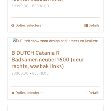
Prijsklasse:
€
2990,00
-
€
3036,00
€2990,00
tot
Opties selecteren
Details
Dit
€3036,00
product
heeft
meerdere
B DUTCH Catania R
variaties.
Badkamermeubel 1600 (deur
Deze
rechts, wasbak links)
optie
Prijsklasse:
€
3303,00
-
€
3348,00
kan
€3303,00
gekozen
tot
Opties selecteren
worden
Details
Dit
€3348,00
op
product
de
heeft