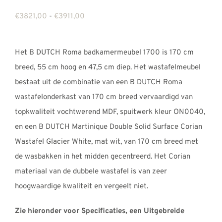
Prijsklasse:
€
3821,00
-
€
3911,00
€3821,00
tot
Het B DUTCH Roma badkamermeubel 1700 is 170 cm
€3911,00
breed, 55 cm hoog en 47,5 cm diep. Het wastafelmeubel
bestaat uit de combinatie van een B DUTCH Roma
wastafelonderkast van 170 cm breed vervaardigd van
topkwaliteit vochtwerend MDF, spuitwerk kleur ON0040,
en een B DUTCH Martinique Double Solid Surface Corian
Wastafel Glacier White, mat wit, van 170 cm breed met
de wasbakken in het midden gecentreerd. Het Corian
materiaal van de dubbele wastafel is van zeer
hoogwaardige kwaliteit en vergeelt niet.
Zie hieronder voor Specificaties, een Uitgebreide