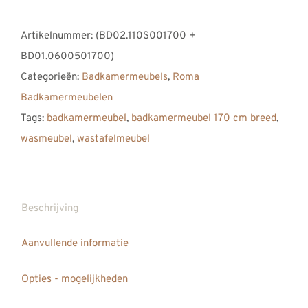
Roma
Artikelnummer:
(BD02.110S001700 +
Badkamermeubel
BD01.0600501700)
1700
Categorieën:
Badkamermeubels
,
Roma
aantal
Badkamermeubelen
Tags:
badkamermeubel
,
badkamermeubel 170 cm breed
,
wasmeubel
,
wastafelmeubel
Beschrijving
Aanvullende informatie
Opties - mogelijkheden