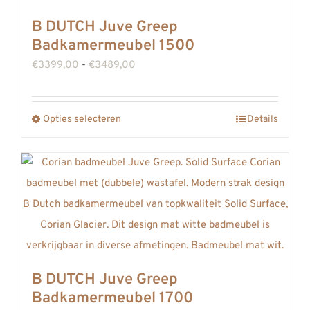
productpagina
meerdere
B DUTCH Juve Greep
variaties.
Badkamermeubel 1500
Deze
Prijsklasse:
€
3399,00
-
€
3489,00
optie
€3399,00
kan
tot
gekozen
Opties selecteren
Details
Dit
€3489,00
worden
product
op
heeft
de
meerdere
productpagina
variaties.
Deze
optie
kan
B DUTCH Juve Greep
gekozen
Badkamermeubel 1700
worden