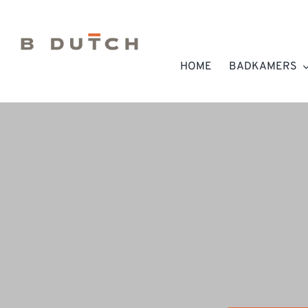
Ga
naar
inhoud
HOME
BADKAMERS