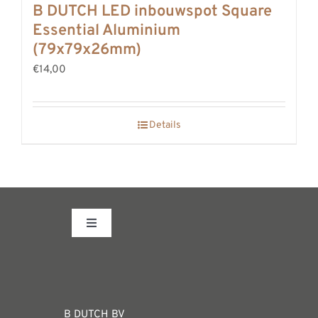
B DUTCH LED inbouwspot Square
Essential Aluminium
(79x79x26mm)
€14,00
Details
Toggle
Navigation
Fabrieksshowroom
WEBSHOP
B DUTCH BV