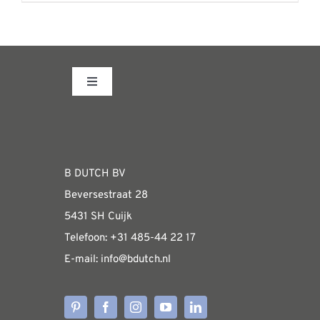
Toggle
Navigation
Fabrieksshowroom
WEBSHOP
B DUTCH BV
Beversestraat 28
Algemene informatie & installatiehandleidin
5431 SH Cuijk
Telefoon:
+31 485-4
4 22 17
E-mail:
i
nfo@bdutch
.nl
Verzendkosten
Levertijden