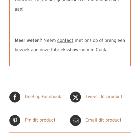
Daarmee tast u het geanodiseerde aluminium niet
aan!
Meer weten?
Neem
contact
met ons op of breng een
bezoek aan onze fabrieksshowroom in Cuijk.
Deel op Facebook
Tweet dit product
Pin dit product
Email dit product