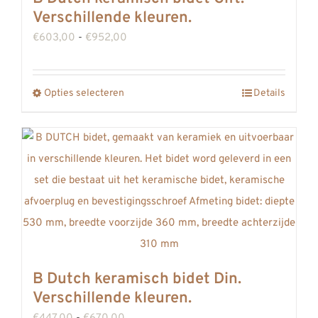
worden
Verschillende kleuren.
op
Prijsklasse:
€
603,00
-
€
952,00
de
€603,00
productpagina
tot
Opties selecteren
Details
Dit
€952,00
product
heeft
meerdere
variaties.
Deze
optie
kan
gekozen
B Dutch keramisch bidet Din.
worden
Verschillende kleuren.
op
Prijsklasse: