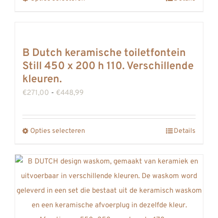
Dit
€1138,01
product
heeft
meerdere
B Dutch keramische toiletfontein
variaties.
Still 450 x 200 h 110. Verschillende
Deze
kleuren.
optie
Prijsklasse:
€
271,00
-
€
448,99
kan
€271,00
gekozen
tot
Opties selecteren
worden
Details
Dit
€448,99
op
product
de
heeft
productpagina
meerdere
variaties.
Deze