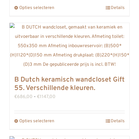
tot
Opties selecteren
Details
Dit
€1464,00
product
heeft
meerdere
variaties.
Deze
optie
kan
B Dutch keramisch wandcloset Gift
gekozen
55. Verschillende kleuren.
worden
Prijsklasse:
€
686,00
-
€
1147,00
op
€686,00
de
tot
productpagina
Opties selecteren
Details
Dit
€1147,00
product