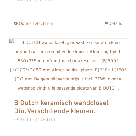
€
447,00
-
€
670,00
de
€447,00
productpagina
tot
Opties selecteren
Details
Dit
€670,00
product
heeft
meerdere
variaties.
Deze
optie
kan
gekozen
B Dutch keramisch wandcloset
worden
Din. Verschillende kleuren.
op
Prijsklasse:
€
537,00
-
€
1464,00
de
€537,00
productpagina