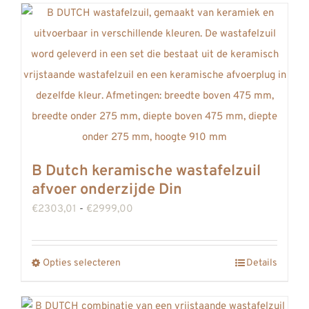
heeft
meerdere
variaties.
Deze
optie
kan
gekozen
worden
B Dutch keramische wastafelzuil
op
afvoer onderzijde Din
de
Prijsklasse:
€
2303,01
-
€
2999,00
productpagina
€2303,01
tot
Opties selecteren
Details
Dit
€2999,00
product
heeft