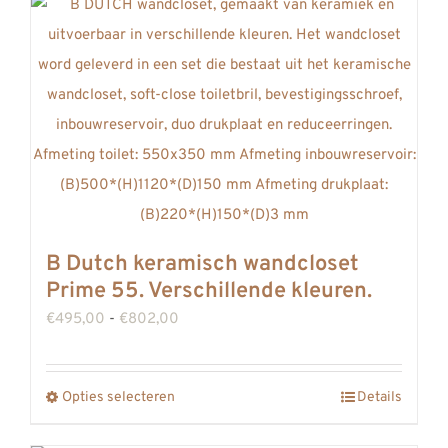
heeft
meerdere
variaties.
Deze
optie
kan
gekozen
worden
op
B Dutch keramisch wandcloset
de
Prime 55. Verschillende kleuren.
productpagina
Prijsklasse:
€
495,00
-
€
802,00
€495,00
tot
Opties selecteren
Details
Dit
€802,00
product