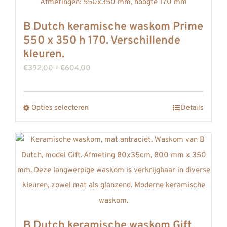
optie
kan
B Dutch keramische waskom Prime
gekozen
550 x 350 h 170. Verschillende
worden
kleuren.
op
Prijsklasse:
€
392,00
-
€
604,00
de
€392,00
productpagina
tot
Opties selecteren
Details
Dit
€604,00
product
heeft
meerdere
variaties.
Deze
optie
kan
B Dutch keramische waskom Gift