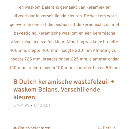
meerdere
variaties.
Deze
optie
kan
gekozen
worden
op
de
B Dutch keramische wastafelzuil +
productpagina
waskom Balans. Verschillende
kleuren.
Prijsklasse:
€
704,99
-
€
1138,01
€704,99
tot
Opties selecteren
Details