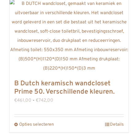
heeft
meerdere
variaties.
Deze
optie
kan
gekozen
worden
op
B Dutch keramisch wandcloset
de
Prime 50. Verschillende kleuren.
productpagina
Prijsklasse:
€
461,00
-
€
742,00
€461,00
tot
Opties selecteren
Details
Dit
€742,00
product