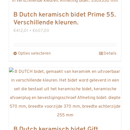
REVIEWS
B Dutch keramisch bidet Prime 55.
INFO
Verschillende kleuren.
CONTACT
Prijsklasse:
€
412,01
-
€
607,00
€412,01
tot
Opties selecteren
Details
Dit
€607,00
product
heeft
meerdere
variaties.
Deze
optie
kan
gekozen
B Dutch keramisch bidet Gift.