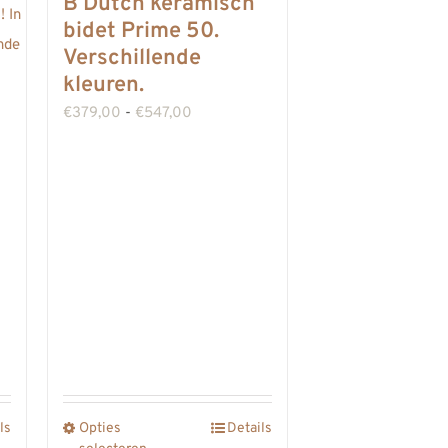
B Dutch keramisch
bidet Prime 50.
Verschillende
kleuren.
Prijsklasse:
€
379,00
-
€
547,00
€379,00
tot
€547,00
e:
ls
Opties
Details
Dit