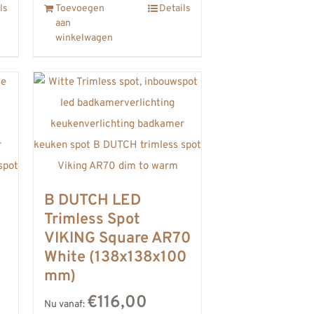
ls
Toevoegen
Details
aan
winkelwagen
B DUTCH LED
Trimless Spot
VIKING Square AR70
White (138x138x100
mm)
€116,00
Nu vanaf: