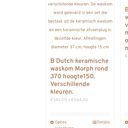
m
€
B Dutch keramische
waskom Morph rond
370 hoogte150.
Verschillende
kleuren.
Prijsklasse:
€
343,00
-
€
544,00
€343,00
tot
Opties
Details
Dit
€544,00