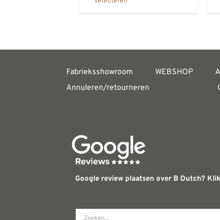
selecteren
product
heeft
meerdere
variaties.
Deze
Fabrieksshowroom
WEBSHOP
A
optie
Annuleren/retourneren
kan
gekozen
worden
op
de
productpagina
Google review plaatsen over B Dutch? Klik