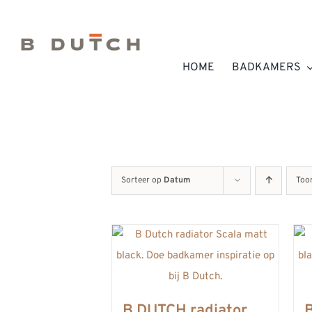
Ga
naar
inhoud
HOME
BADKAMERS
Sorteer op
Datum
Too
B DUTCH radiator