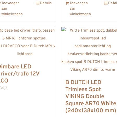
Toevoegen
Details
Toevoegen
Detai
aan
aan
winkelwagen
winkelwagen
Dimbare LED
river/trafo 12V
ECO
B DUTCH LED
36,31
Trimless Spot
VIKING Double
Square AR70 White
(240x138x100 mm)