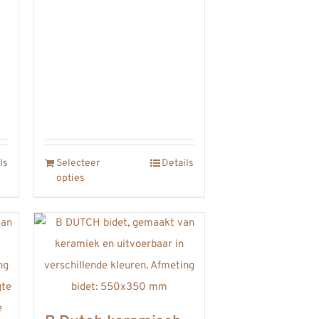
ls
Selecteer
Details
opties