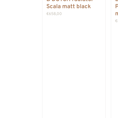
Scala matt black
P
m
€
658,00
€