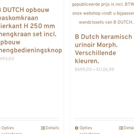
B DUTCH opbouw
waskomkraan
vierkant H 250 mm
engkraan set incl.
B Dutch keramisch
opbouw
urinoir Morph.
mengbedieningsknop
Verschillende
493,00
kleuren.
Prijsklass
€
699,00
-
€
1126,99
€699,00
tot
€1126,99
Opties
Details
Opties
Detai
Dit
Dit