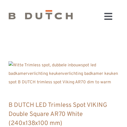
Ga
naar
Toggl
inhoud
HOME
Navig
BADKAMERS
CONFIGURATOR
KEUKENS
MATERIALEN
FABRIEK & SHOWROOM
WEBSHOP
WINKELWAGEN
B DUTCH LED Trimless Spot VIKING
OUTLET
Double Square AR70 White
BLOG
(240x138x100 mm)