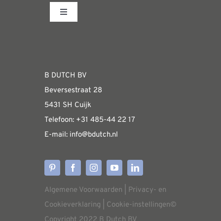
Toggle
Navigation
Fabrieksshowroom
WEBSHOP
B DUTCH BV
Beversestraat 28
Algemene informatie & installatiehandleidin
5431 SH Cuijk
Telefoon:
+31 485-4
4 22 17
E-mail:
i
nfo@bdutch
.nl
Verzendkosten
Levertijden
Algemene Voorwaarden
|
Privacy- en
Aflevering
Cookieverklaring
|
Cookie-instellingen
©
Copyright 2022 B Dutch BV