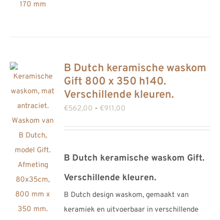
Deze
optie
kan
gekozen
B Dutch keramische waskom
worden
Gift 800 x 350 h140.
op
Verschillende kleuren.
de
Prijsklasse:
€
562,00
-
€
911,00
productpagina
€562,00
tot
€911,00
B Dutch keramische waskom Gift.
Verschillende kleuren.
B Dutch design waskom, gemaakt van
keramiek en uitvoerbaar in verschillende