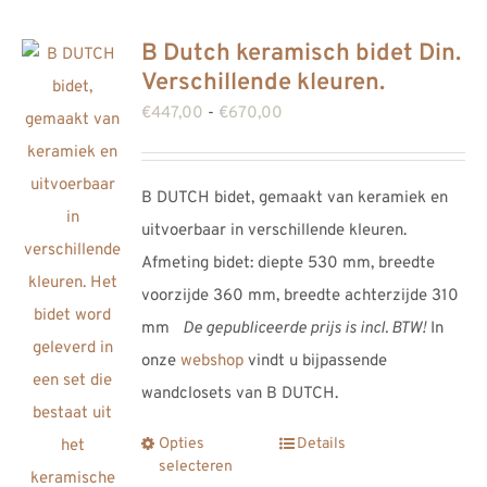
B Dutch keramisch bidet Din.
Verschillende kleuren.
Prijsklasse:
€
447,00
-
€
670,00
€447,00
tot
B DUTCH bidet, gemaakt van keramiek en
€670,00
uitvoerbaar in verschillende kleuren.
Afmeting bidet: diepte 530 mm, breedte
voorzijde 360 mm, breedte achterzijde 310
mm
De gepubliceerde prijs is incl. BTW!
In
onze
webshop
vindt u bijpassende
wandclosets van B DUTCH.
Opties
Details
Dit
selecteren
product