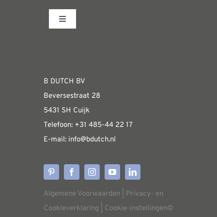
kan
gekozen
Toggle
worden
Navigation
op
Fabrieksshowroom
de
productpagina
WEBSHOP
B DUTCH BV
Beversestraat 28
Algemene informatie & installatiehandleidin
5431 SH Cuijk
Telefoon:
+31 485-4
4 22 17
E-mail:
i
nfo@bdutch
.nl
Verzendkosten
Levertijden
Algemene Voorwaarden
|
Privacy- en
Aflevering
Cookieverklaring
|
Cookie-instellingen
©