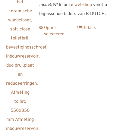
incl. BTW!
In onze
webshop
vindt u
bijpassende bidets van B DUTCH.
Opties
Details
Dit
selecteren
product
heeft
meerdere
variaties.
Deze
optie
kan
gekozen
worden
op
de