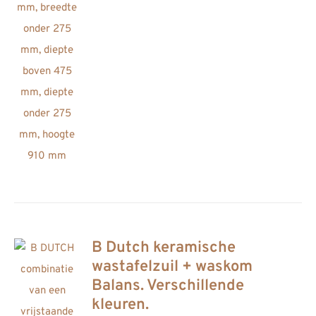
op
de
productpagina
B Dutch keramische
wastafelzuil + waskom
Balans. Verschillende
kleuren.