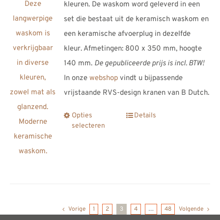
kleuren. De waskom word geleverd in een
set die bestaat uit de keramisch waskom en
een keramische afvoerplug in dezelfde
kleur. Afmetingen: 800 x 350 mm, hoogte
140 mm.
De gepubliceerde prijs is incl. BTW!
In onze
webshop
vindt u bijpassende
vrijstaande RVS-design kranen van B Dutch.
Opties
Details
Dit
selecteren
product
heeft
meerdere
variaties.
Deze
optie
Vorige
1
2
3
4
…
48
Volgende