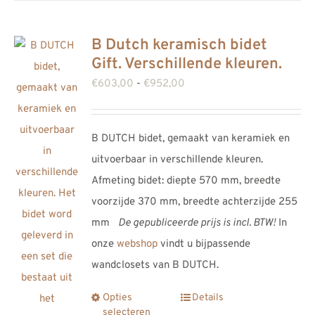
meerdere
variaties.
B Dutch keramisch bidet
Deze
Gift. Verschillende kleuren.
optie
Prijsklasse:
€
603,00
-
€
952,00
kan
€603,00
gekozen
tot
worden
B DUTCH bidet, gemaakt van keramiek en
€952,00
op
uitvoerbaar in verschillende kleuren.
de
Afmeting bidet: diepte 570 mm, breedte
productpagina
voorzijde 370 mm, breedte achterzijde 255
mm
De gepubliceerde prijs is incl. BTW!
In
onze
webshop
vindt u bijpassende
wandclosets van B DUTCH.
Opties
Details
Dit
selecteren