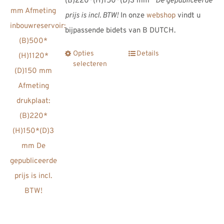
(B)220*(H)150*(D)3 mm
De gepubliceerde
prijs is incl. BTW!
In onze
webshop
vindt u
bijpassende bidets van B DUTCH.
Opties
Details
Dit
selecteren
product
heeft
meerdere
variaties.
Deze
optie
kan
gekozen
worden
op
de