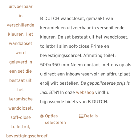
€461,00
tot
B DUTCH wandcloset, gemaakt van
€742,00
keramiek en uitvoerbaar in verschillende
kleuren. De set bestaat uit het wandcloset,
toiletbril slim soft-close Prime en
bevestigingsschroef. Afmeting toilet:
500x350 mm Neem contact met ons op als
u direct een inbouwreservoir en afdrukplaat
erbij wilt bestellen.
De gepubliceerde prijs is
incl. BTW!
In onze
webshop
vindt u
bijpassende bidets van B DUTCH.
Opties
Details
Dit
selecteren
product
heeft