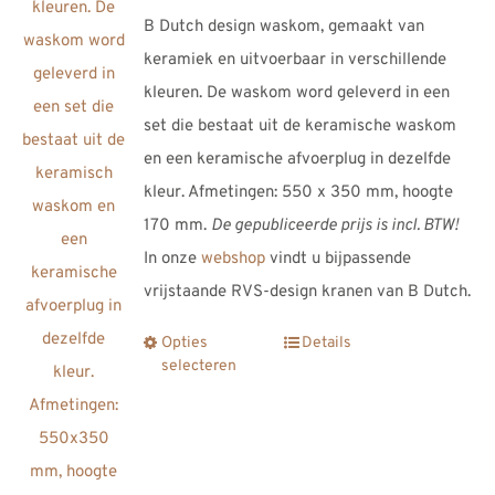
B Dutch design waskom, gemaakt van
keramiek en uitvoerbaar in verschillende
kleuren. De waskom word geleverd in een
set die bestaat uit de keramische waskom
en een keramische afvoerplug in dezelfde
kleur. Afmetingen: 550 x 350 mm, hoogte
170 mm.
De gepubliceerde prijs is incl. BTW!
In onze
webshop
vindt u bijpassende
vrijstaande RVS-design kranen van B Dutch.
Opties
Details
Dit
selecteren
product
heeft
meerdere
variaties.