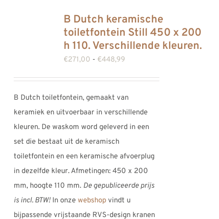
B Dutch keramische
toiletfontein Still 450 x 200
h 110. Verschillende kleuren.
Prijsklasse:
€
271,00
-
€
448,99
€271,00
tot
B Dutch toiletfontein, gemaakt van
€448,99
keramiek en uitvoerbaar in verschillende
kleuren. De waskom word geleverd in een
set die bestaat uit de keramisch
toiletfontein en een keramische afvoerplug
in dezelfde kleur. Afmetingen: 450 x 200
mm, hoogte 110 mm.
De gepubliceerde prijs
is incl. BTW!
In onze
webshop
vindt u
bijpassende vrijstaande RVS-design kranen