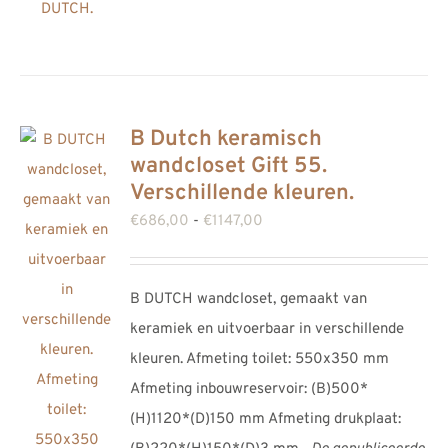
B Dutch keramisch
wandcloset Gift 55.
Verschillende kleuren.
Prijsklasse:
€
686,00
-
€
1147,00
€686,00
tot
B DUTCH wandcloset, gemaakt van
€1147,00
keramiek en uitvoerbaar in verschillende
kleuren. Afmeting toilet: 550x350 mm
Afmeting inbouwreservoir: (B)500*
(H)1120*(D)150 mm Afmeting drukplaat: