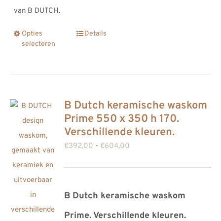
van B DUTCH.
Opties
Details
Dit
selecteren
product
heeft
meerdere
variaties.
B Dutch keramische waskom
Deze
Prime 550 x 350 h 170.
optie
Verschillende kleuren.
kan
Prijsklasse:
€
392,00
-
€
604,00
gekozen
€392,00
worden
tot
op
€604,00
B Dutch keramische waskom
de
productpagina
Prime. Verschillende kleuren.