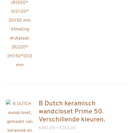
productpagina
B Dutch keramisch
wandcloset Prime 50.
Verschillende kleuren.
Prijsklasse:
€
461,00
-
€
742,00