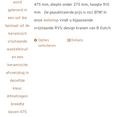
475 mm, diepte onder 275 mm, hoogte 910
mm
De gepubliceerde prijs is incl. BTW!
In
onze
webshop
vindt u bijpassende
vrijstaande RVS-design kranen van B Dutch.
Opties
Details
Dit
selecteren
product
heeft
meerdere
variaties.
Deze
optie
kan
gekozen
worden