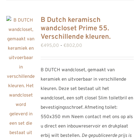
productpagina
B Dutch keramisch
wandcloset Prime 55.
Verschillende kleuren.
Prijsklasse:
€
495,00
-
€
802,00
€495,00
tot
B DUTCH wandcloset, gemaakt van
€802,00
keramiek en uitvoerbaar in verschillende
kleuren. Deze set bestaat uit het
wandcloset, een soft closel Slim toiletbril en
bevestigingsschroef. Afmeting toilet:
550x350 mm Neem contact met ons op als
u direct een inbouwreservoir en drukplaat
erbij wilt bestellen.
De gepubliceerde prijs is