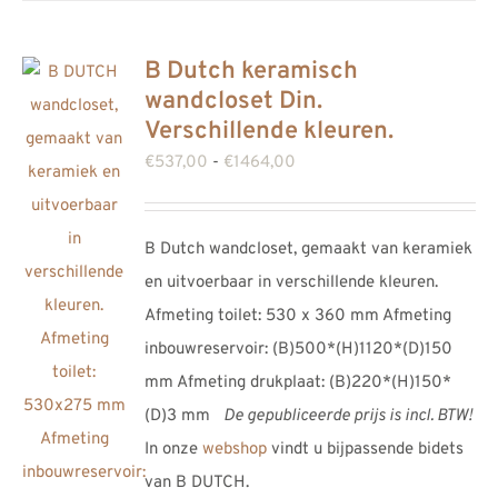
B Dutch keramisch
wandcloset Din.
Verschillende kleuren.
Prijsklasse:
€
537,00
-
€
1464,00
€537,00
tot
B Dutch wandcloset, gemaakt van keramiek
€1464,00
en uitvoerbaar in verschillende kleuren.
Afmeting toilet: 530 x 360 mm Afmeting
inbouwreservoir: (B)500*(H)1120*(D)150
mm Afmeting drukplaat: (B)220*(H)150*
(D)3 mm
De gepubliceerde prijs is incl. BTW!
In onze
webshop
vindt u bijpassende bidets
van B DUTCH.