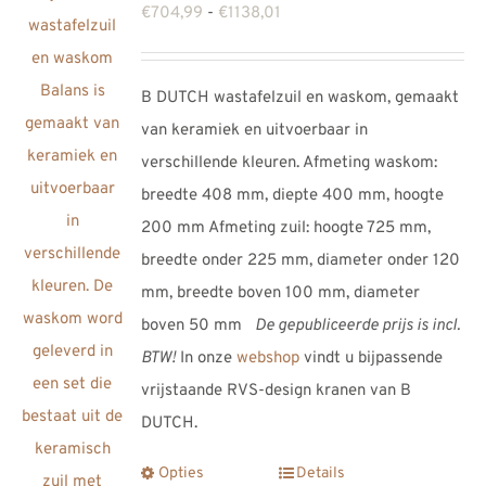
Prijsklasse:
€
704,99
-
€
1138,01
€704,99
tot
B DUTCH wastafelzuil en waskom, gemaakt
€1138,01
van keramiek en uitvoerbaar in
verschillende kleuren. Afmeting waskom:
breedte 408 mm, diepte 400 mm, hoogte
200 mm Afmeting zuil: hoogte 725 mm,
breedte onder 225 mm, diameter onder 120
mm, breedte boven 100 mm, diameter
boven 50 mm
De gepubliceerde prijs is incl.
BTW!
In onze
webshop
vindt u bijpassende
vrijstaande RVS-design kranen van B
DUTCH.
Opties
Details
Dit