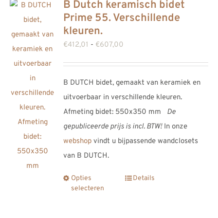
B Dutch keramisch bidet
REVIEWS
Prime 55. Verschillende
INFO
kleuren.
CONTACT
Prijsklasse:
€
412,01
-
€
607,00
€412,01
tot
B DUTCH bidet, gemaakt van keramiek en
€607,00
uitvoerbaar in verschillende kleuren.
Afmeting bidet: 550x350 mm
De
gepubliceerde prijs is incl. BTW!
In onze
webshop
vindt u bijpassende wandclosets
van B DUTCH.
Opties
Details
Dit
selecteren
product
heeft