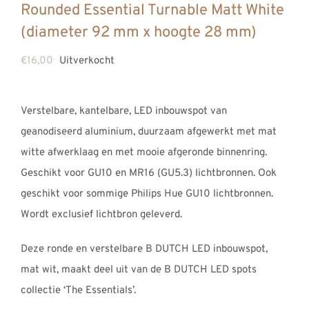
Rounded Essential Turnable Matt White
REVIEWS
(diameter 92 mm x hoogte 28 mm)
INFO
CONTACT
€
16,00
Uitverkocht
Verstelbare, kantelbare, LED inbouwspot van
geanodiseerd aluminium, duurzaam afgewerkt met mat
witte afwerklaag en met mooie afgeronde binnenring.
Geschikt voor GU10 en MR16 (GU5.3) lichtbronnen. Ook
geschikt voor sommige Philips Hue GU10 lichtbronnen.
Wordt exclusief lichtbron geleverd.
Deze ronde en verstelbare B DUTCH LED inbouwspot,
mat wit, maakt deel uit van de B DUTCH LED spots
collectie ‘The Essentials’.