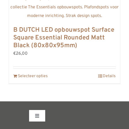
B DUTCH LED opbouwspot Surface
Square Essential Rounded Matt
Black (80x80x95mm)
€26,00
Selecteer opties
Details
Toggle
Navigation