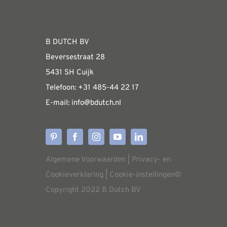
Fabrieksshowroom
WEBSHOP
B DUTCH BV
Beversestraat 28
Algemene informatie & installatiehandleidin
5431 SH Cuijk
Telefoon:
+31 485-4
4 22 17
E-mail:
i
nfo@bdutch
.nl
Verzendkosten
Levertijden
Algemene Voorwaarden
|
Privacy- en
Aflevering
Cookieverklaring
|
Cookie-instellingen
©
Copyright 2022 B Dutch BV
Annuleren/retourneren