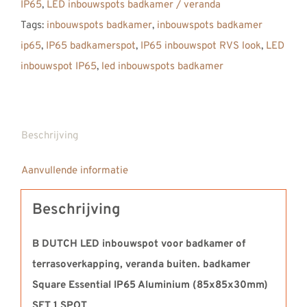
IP65
,
LED inbouwspots badkamer / veranda
Tags:
inbouwspots badkamer
,
inbouwspots badkamer
ip65
,
IP65 badkamerspot
,
IP65 inbouwspot RVS look
,
LED
inbouwspot IP65
,
led inbouwspots badkamer
Beschrijving
Aanvullende informatie
Beschrijving
B DUTCH LED inbouwspot voor badkamer of
terrasoverkapping, veranda buiten. badkamer
Square Essential IP65 Aluminium (85x85x30mm)
SET 1 SPOT