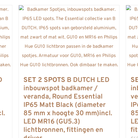
D
SET 2 SPOTS
B DUTCH LED
SE
inbouwspot badkamer /
in
veranda, Round Essential
ve
IP65 Matt Black (diameter
IP
l.
85 mm x hoogte 30 mm)incl.
85
LED MR16 (GU5.3)
LE
lichtbronnen, fittingen en
fi