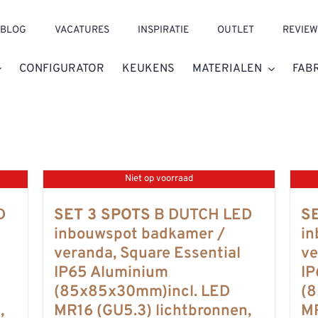
BLOG
VACATURES
INSPIRATIE
OUTLET
REVIEW
CONFIGURATOR
KEUKENS
MATERIALEN
FAB
Niet op voorraad
D
SET 3 SPOTS
B DUTCH LED
S
inbouwspot badkamer /
in
veranda, Square Essential
ve
IP65 Aluminium
IP
(85x85x30mm)incl. LED
(8
,
MR16 (GU5.3) lichtbronnen,
MR