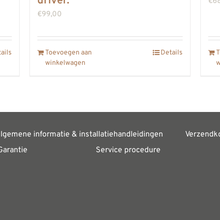
driver.
€
6
€
99,00
ails
Toevoegen aan
Details
T
winkelwagen
w
lgemene informatie & installatiehandleidingen
Verzendk
Garantie
Service procedure