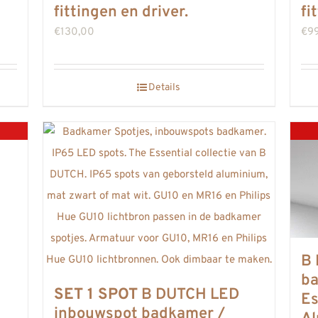
fittingen en driver.
fi
€
130,00
€
9
Details
B 
ba
SET 1 SPOT
B DUTCH LED
Es
inbouwspot badkamer /