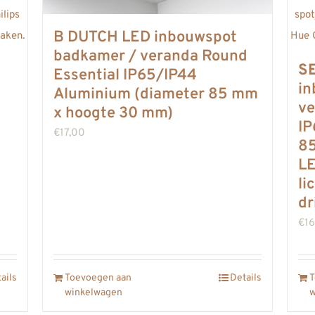
B DUTCH LED inbouwspot
badkamer / veranda Round
S
Essential IP65/IP44
in
Aluminium (diameter 85 mm
ve
x hoogte 30 mm)
IP
€
17,00
85
n
LE
li
dr
€
16
ails
Toevoegen aan
Details
T
winkelwagen
w