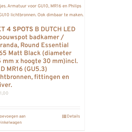
ET 4 SPOTS
B DUTCH LED
bouwspot badkamer /
randa, Round Essential
65 Matt Black (diameter
 mm x hoogte 30 mm)incl.
D MR16 (GU5.3)
chtbronnen, fittingen en
iver.
1,00
oevoegen aan
Details
inkelwagen