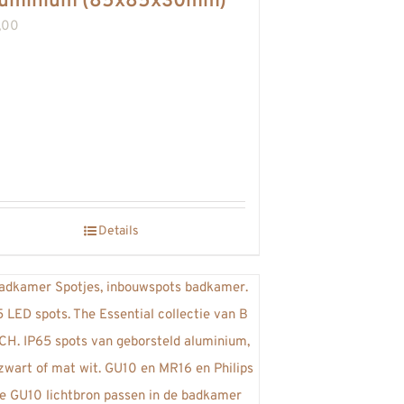
luminium (85x85x30mm)
,00
Details