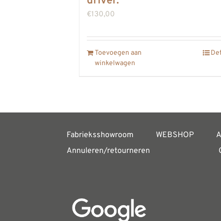
driver.
€
130,00
Toevoegen aan
Det
winkelwagen
Fabrieksshowroom
WEBSHOP
A
Annuleren/retourneren