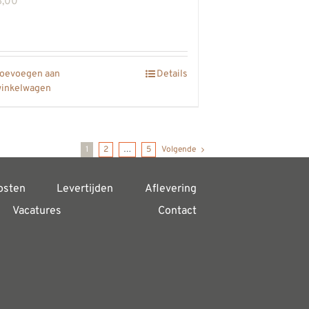
8,00
oevoegen aan
Details
inkelwagen
1
2
…
5
Volgende
osten
Levertijden
Aflevering
Vacatures
Contact