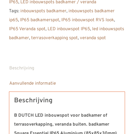
IP65
,
LED inbouwspots badkamer / veranda
Tags:
inbouwspots badkamer
,
inbouwspots badkamer
ip65
,
IP65 badkamerspot
,
IP65 inbouwspot RVS look
,
IP65 Veranda spot
,
LED inbouwspot IP65
,
led inbouwspots
badkamer
,
terrasoverkapping spot
,
veranda spot
Beschrijving
Aanvullende informatie
Beschrijving
B DUTCH LED inbouwspot voor badkamer of
terrasoverkapping, veranda buiten. badkamer
Square Essential IP65 Aluminium (85x85x30mm)