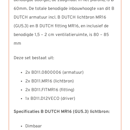
benodigde boorgat, de zaagmaat in het plafond, is Ø
60mm. De totale benodigde inbouwhoogte van dit B
DUTCH armatuur incl. B DUTCH lichtbron MR16
(GU5.3) en B DUTCH fitting MR16, en inclusief de
benodigde 1,5 – 2 cm ventilatieruimte, is 80 – 85
mm
Deze set bestaat uit:
2x BD11.0800006 (armatuur)
2x BD11.MR16 (lichtbron)
2x BD11.FITMR16 (fitting)
1x BD11.D12VECO (driver)
Specificaties B DUTCH MR16 (GU5.3) lichtbron:
Dimbaar