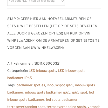
STAP 2: GEEF HIER AAN HOEVEEL ARMATUREN OF
SETS U WILT BESTELLEN (LET OP: DE SETS BEVATTEN
ALLE DOOR U GEKOZEN OPTIES!) EN KLIK OP \'IN
WINKELWAGEN\' OM DE ARMATUREN OF SET(S) TOE TE
VOEGEN AAN UW WINKELWAGEN:
Artikelnummer:
(BD11.0800032)
Categorieën:
LED inbouwspots
,
LED inbouwspots
badkamer IP65
Tags:
badkamer spotjes
,
inbouwspot ip65
,
inbouwspots
badkamer
,
inbouwspots badkamer ip65
,
ip65 spot
,
led
inbouwspots badkamer
,
led spots badkamer
,
terrasoverkapping spot
,
terrasoverkapping spots
,
veranda