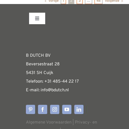
Vorige
1
2
3
…
48
Volgende
Toggle
Navigation
Fabrieksshowroom
WEBSHOP
B DUTCH BV
Beversestraat 28
Algemene informatie & installatiehandleidin
5431 SH Cuijk
Telefoon:
+31 485-4
4 22 17
E-mail:
i
nfo@bdutch
.nl
Verzendkosten
Levertijden
Algemene Voorwaarden
|
Privacy- en
Aflevering