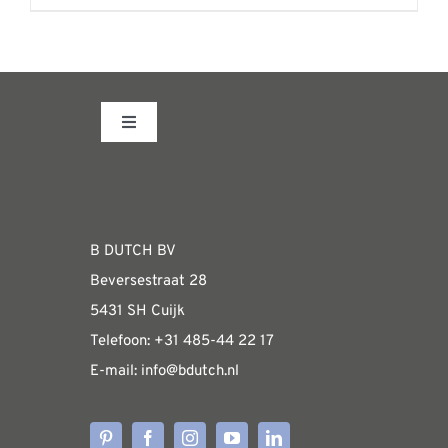
Toggle
Navigation
Fabrieksshowroom
WEBSHOP
B DUTCH BV
Beversestraat 28
Algemene informatie & installatiehandleidin
5431 SH Cuijk
Telefoon:
+31 485-4
4 22 17
E-mail:
i
nfo@bdutch
.nl
Verzendkosten
Levertijden