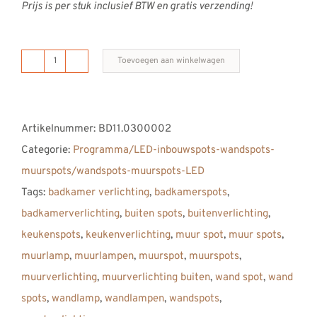
Prijs is per stuk inclusief BTW en gratis verzending!
Toevoegen aan winkelwagen
B
DUTCH
LED
Artikelnummer:
BD11.0300002
Wandspot
Categorie:
Programma/LED-inbouwspots-wandspots-
LUX
muurspots/wandspots-muurspots-LED
UPDOWN
Tags:
badkamer verlichting
,
badkamerspots
,
Matt
badkamerverlichting
,
buiten spots
,
buitenverlichting
,
White
keukenspots
,
keukenverlichting
,
muur spot
,
muur spots
,
aantal
muurlamp
,
muurlampen
,
muurspot
,
muurspots
,
muurverlichting
,
muurverlichting buiten
,
wand spot
,
wand
spots
,
wandlamp
,
wandlampen
,
wandspots
,