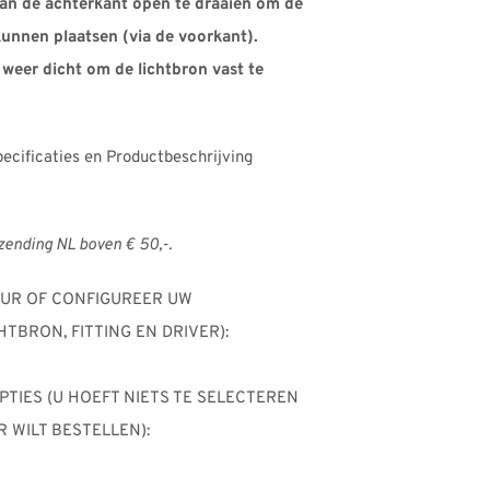
aan de achterkant open te draaien om de
kunnen plaatsen (via de voorkant).
weer dicht om de lichtbron vast te
pecificaties en Productbeschrijving
rzending NL boven € 50,-.
UUR OF CONFIGUREER UW
HTBRON, FITTING EN DRIVER):
OPTIES (U HOEFT NIETS TE SELECTEREN
 WILT BESTELLEN):