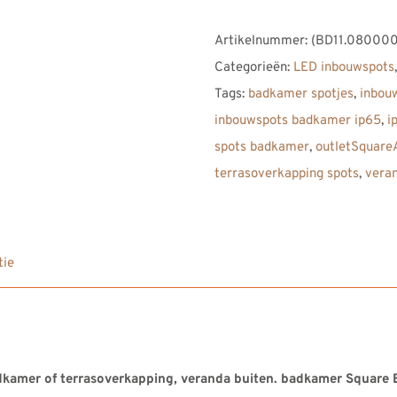
Artikelnummer:
(BD11.080000
Categorieën:
LED inbouwspots
Tags:
badkamer spotjes
,
inbou
inbouwspots badkamer ip65
,
i
spots badkamer
,
outletSquare
terrasoverkapping spots
,
vera
tie
amer of terrasoverkapping, veranda buiten. badkamer Square E