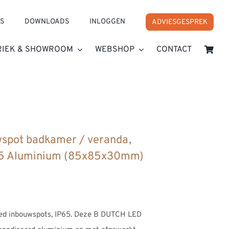
S
DOWNLOADS
INLOGGEN
ADVIESGESPREK
RIEK & SHOWROOM
WEBSHOP
CONTACT
e Essential IP65 Aluminium (85x85x30mm)
spot badkamer / veranda,
P65 Aluminium (85x85x30mm)
ed inbouwspots, IP65. Deze B DUTCH LED