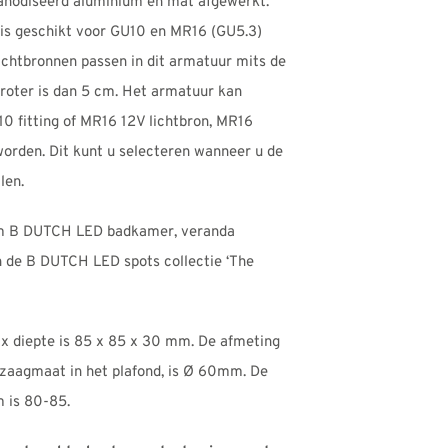
anodiseerd aluminium en mat afgewerkt.
is geschikt voor GU10 en MR16 (GU5.3)
 lichtbronnen passen in dit armatuur mits de
groter is dan 5 cm. Het armatuur kan
10 fitting of MR16 12V lichtbron, MR16
 worden. Dit kunt u selecteren wanneer u de
len.
um B DUTCH LED badkamer, veranda
n de B DUTCH LED spots collectie ‘The
 x diepte is 85 x 85 x 30 mm. De afmeting
 zaagmaat in het plafond, is Ø 60mm. De
 is 80-85.