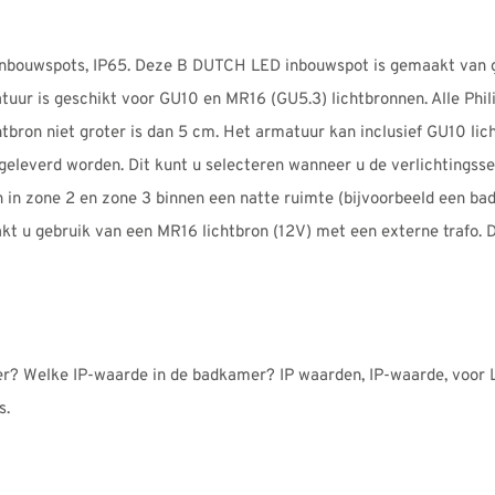
 inbouwspots, IP65. Deze B DUTCH LED inbouwspot is gemaakt van
uur is geschikt voor GU10 en MR16 (GU5.3) lichtbronnen. Alle Phili
tbron niet groter is dan 5 cm. Het armatuur kan inclusief GU10 lic
r geleverd worden. Dit kunt u selecteren wanneer u de verlichtingss
n in zone 2 en zone 3 binnen een natte ruimte (bijvoorbeeld een b
akt u gebruik van een MR16 lichtbron (12V) met een externe trafo. D