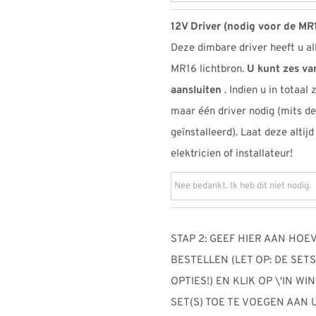
12V Driver (nodig voor de MR
Deze dimbare driver heeft u al
MR16 lichtbron.
U kunt zes va
aansluiten
. Indien u in totaal
maar één driver nodig (mits d
geïnstalleerd). Laat deze altij
elektricien of installateur!
STAP 2: GEEF HIER AAN HOE
BESTELLEN (LET OP: DE SE
OPTIES!) EN KLIK OP \'IN 
SET(S) TOE TE VOEGEN AAN