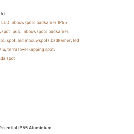
6)
,
LED inbouwspots badkamer IP65
wspot ip65
,
inbouwspots badkamer
,
p65 spot
,
led inbouwspots badkamer
,
led
Alu
,
terrasoverkapping spot
,
nda spot
ssential IP65 Aluminium