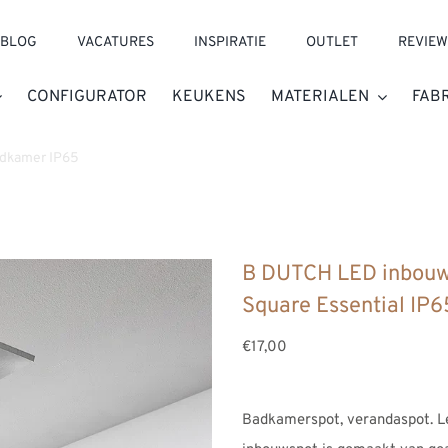
BLOG
VACATURES
INSPIRATIE
OUTLET
REVIEW
CONFIGURATOR
KEUKENS
MATERIALEN
FAB
adkamer IP65
»
B DUTCH LED inbouwspot badkamer / veranda, Squar
B DUTCH LED inbouw
Square Essential I
€17,00
Badkamerspot, verandaspot. L