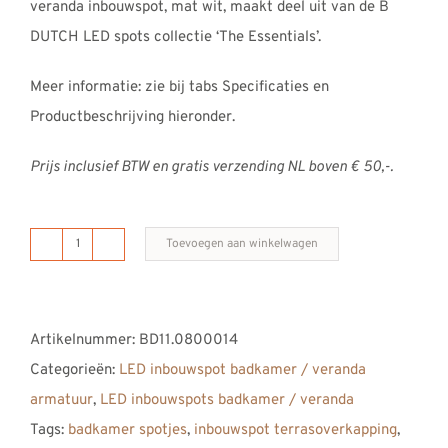
veranda inbouwspot, mat wit, maakt deel uit van de B
DUTCH LED spots collectie ‘The Essentials’.
Meer informatie: zie bij tabs Specificaties en
Productbeschrijving hieronder.
Prijs inclusief BTW en gratis verzending NL boven € 50,-.
Toevoegen aan winkelwagen
B
DUTCH
LED
Artikelnummer:
BD11.0800014
inbouwspot
Categorieën:
LED inbouwspot badkamer / veranda
badkamer
armatuur
,
LED inbouwspots badkamer / veranda
/
Tags:
badkamer spotjes
,
inbouwspot terrasoverkapping
,
veranda