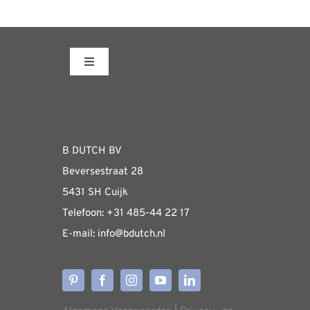
Toggle
Navigation
Fabrieksshowroom
WEBSHOP
B DUTCH BV
Beversestraat 28
Algemene informatie & installatiehandleidin
5431 SH Cuijk
Telefoon:
+31 485-4
4 22 17
E-mail:
i
nfo@bdutch
.nl
Verzendkosten
Levertijden