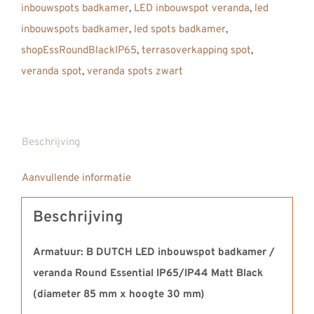
inbouwspots badkamer
,
LED inbouwspot veranda
,
led
Round
inbouwspots badkamer
,
led spots badkamer
,
Essential
shopEssRoundBlackIP65
,
terrasoverkapping spot
,
IP65/IP44
veranda spot
,
veranda spots zwart
Matt
Black
(diameter
85
Beschrijving
mm
Aanvullende informatie
x
hoogte
Beschrijving
30
mm)
Armatuur: B DUTCH LED inbouwspot badkamer /
aantal
veranda Round Essential IP65/IP44 Matt Black
(diameter 85 mm x hoogte 30 mm)