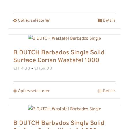
optie
€1191,00
kan
tot
gekozen
Opties selecteren
Details
Dit
€1236,00
worden
product
op
heeft
de
meerdere
B DUTCH Barbados Single Solid
productpagina
variaties.
Surface Corian Wastafel 1000
Deze
Prijsklasse:
€
1114,00
-
€
1159,00
optie
€1114,00
kan
tot
gekozen
Opties selecteren
Details
Dit
€1159,00
worden
product
op
heeft
de
meerdere
B DUTCH Barbados Single Solid
productpagina
variaties.