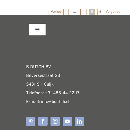
op
heeft
de
Vorige
1
…
4
5
6
Volgende
meerdere
productpagina
variaties.
Deze
Toggle
Navigation
optie
Fabrieksshowroom
kan
gekozen
WEBSHOP
worden
B DUTCH BV
op
Beversestraat 28
de
Algemene informatie & installatiehandleidin
5431 SH Cuijk
productpagina
Telefoon:
+31 485-4
4 22 17
E-mail:
i
nfo@bdutch
.nl
Verzendkosten
Levertijden