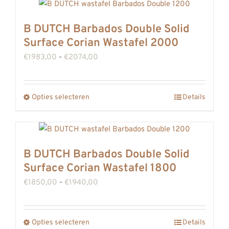
heeft
REVIEWS
meerdere
INFO
B DUTCH Barbados Double Solid
variaties.
Surface Corian Wastafel 2000
CONTACT
Deze
Prijsklasse:
€
1983,00
-
€
2074,00
optie
€1983,00
kan
tot
gekozen
Opties selecteren
Details
Dit
€2074,00
worden
product
op
heeft
de
meerdere
B DUTCH Barbados Double Solid
productpagina
variaties.
Surface Corian Wastafel 1800
Deze
Prijsklasse:
€
1850,00
-
€
1940,00
optie
€1850,00
kan
tot
gekozen
Opties selecteren
Details
Dit
€1940,00