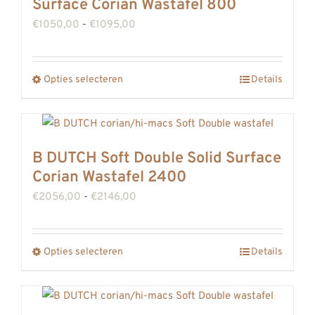
Surface Corian Wastafel 800
Deze
Prijsklasse:
€
1050,00
-
€
1095,00
optie
€1050,00
kan
tot
gekozen
Opties selecteren
Details
Dit
€1095,00
worden
product
op
heeft
de
meerdere
B DUTCH Soft Double Solid Surface
productpagina
variaties.
Corian Wastafel 2400
Deze
Prijsklasse:
€
2056,00
-
€
2146,00
optie
€2056,00
kan
tot
gekozen
Opties selecteren
Details
Dit
€2146,00
worden
product
op
heeft
de