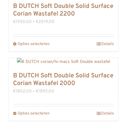
meerdere
B DUTCH Soft Double Solid Surface
productpagina
variaties.
Corian Wastafel 2200
Deze
Prijsklasse:
€
1930,00
-
€
2019,00
optie
€1930,00
kan
tot
gekozen
Opties selecteren
Details
Dit
€2019,00
worden
product
op
heeft
de
meerdere
B DUTCH Soft Double Solid Surface
productpagina
variaties.
Corian Wastafel 2000
Deze
Prijsklasse:
€
1802,00
-
€
1892,00
optie
€1802,00
kan
tot
gekozen
Opties selecteren
Details
Dit
€1892,00
worden
product