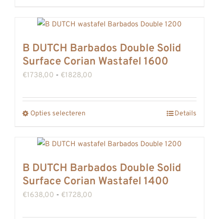
worden
product
op
heeft
de
meerdere
B DUTCH Barbados Double Solid
productpagina
variaties.
Surface Corian Wastafel 1600
Deze
Prijsklasse:
€
1738,00
-
€
1828,00
optie
€1738,00
kan
tot
gekozen
Opties selecteren
Details
Dit
€1828,00
worden
product
op
heeft
de
meerdere
B DUTCH Barbados Double Solid
productpagina
variaties.
Surface Corian Wastafel 1400
Deze
Prijsklasse:
€
1638,00
-
€
1728,00
optie
€1638,00
kan