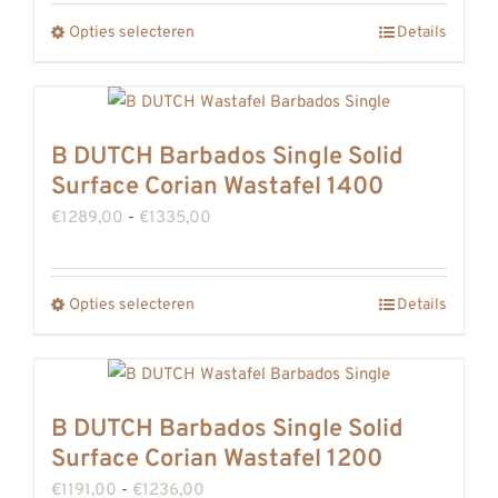
tot
gekozen
Opties selecteren
Details
Dit
€1728,00
worden
product
op
heeft
de
meerdere
B DUTCH Barbados Single Solid
productpagina
variaties.
Surface Corian Wastafel 1400
Deze
Prijsklasse:
€
1289,00
-
€
1335,00
optie
€1289,00
kan
tot
gekozen
Opties selecteren
Details
Dit
€1335,00
worden
product
op
heeft
de
meerdere
B DUTCH Barbados Single Solid
productpagina
variaties.
Surface Corian Wastafel 1200
Deze
Prijsklasse:
€
1191,00
-
€
1236,00