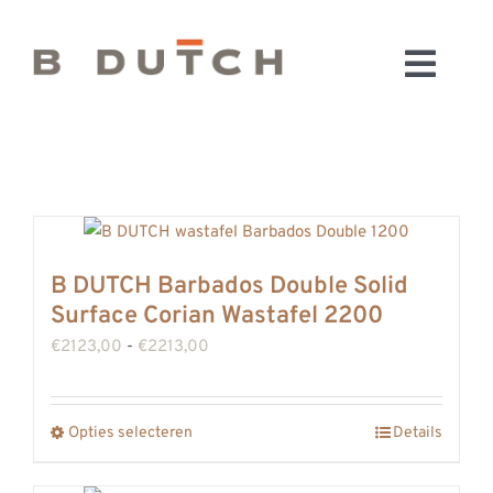
Ga
naar
Toggl
inhoud
HOME
Navig
BADKAMERS
CONFIGURATOR
KEUKENS
MATERIALEN
B DUTCH Barbados Double Solid
Surface Corian Wastafel 2200
FABRIEK & SHOWROOM
Prijsklasse:
€
2123,00
-
€
2213,00
WEBSHOP
€2123,00
WINKELWAGEN
tot
OUTLET
Opties selecteren
Details
Dit
€2213,00
product
BLOG