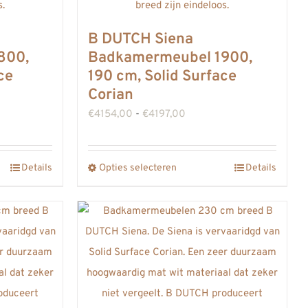
B DUTCH Siena
800,
Badkamermeubel 1900,
ce
190 cm, Solid Surface
Corian
asse:
Prijsklasse:
€
4154,00
-
€
4197,00
,00
€4154,00
tot
Details
Opties selecteren
Details
Dit
,00
€4197,00
product
heeft
meerdere
variaties.
Deze
optie