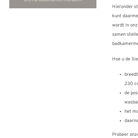
Hieronder st
kunt daarmee
wordt in onz
samen stell
badkamermeu
Hoe u de Sie
breedt
230 c
de pos
wasba
het mo
daarna
Probeer on