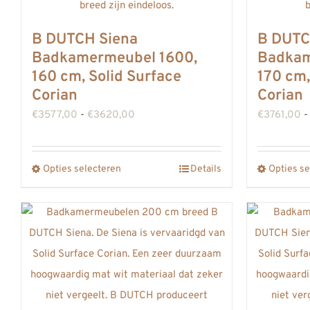
B DUTCH Siena
B DUTC
Badkamermeubel 1600,
Badkam
160 cm, Solid Surface
170 cm,
Corian
Corian
Prijsklasse:
€
3577,00
-
€
3620,00
€
3761,00
-
€3577,00
tot
Opties selecteren
Details
Opties se
Dit
€3620,00
product
heeft
meerdere
variaties.
Deze
optie