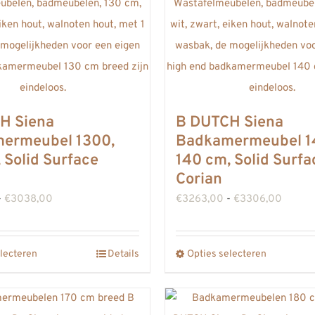
H Siena
B DUTCH Siena
ermeubel 1300,
Badkamermeubel 1
 Solid Surface
140 cm, Solid Surfa
Corian
Prijsklasse:
Prijskl
-
€
3038,00
€
3263,00
-
€
3306,00
€2995,00
€3263
tot
tot
lecteren
Details
Opties selecteren
Dit
Dit
€3038,00
€3306
product
product
heeft
heeft