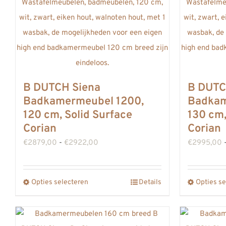
B DUTCH Siena
B DUTC
Badkamermeubel 1200,
Badkam
120 cm, Solid Surface
130 cm,
Corian
Corian
Prijsklasse:
€
2879,00
-
€
2922,00
€
2995,00
€2879,00
tot
Opties selecteren
Details
Opties se
Dit
€2922,00
product
heeft