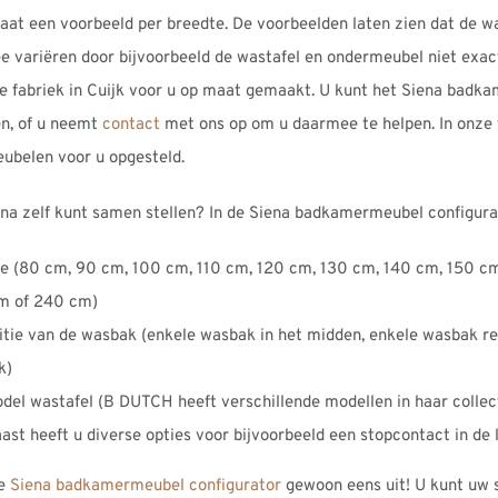
aat een voorbeeld per breedte. De voorbeelden laten zien dat de w
 variëren door bijvoorbeeld de wastafel en ondermeubel niet exac
e fabriek in Cuijk voor u op maat gemaakt. U kunt het Siena badk
en, of u neemt
contact
met ons op om u daarmee te helpen. In onze 
belen voor u opgesteld.
na zelf kunt samen stellen? In de Siena badkamermeubel configurat
e (80 cm, 90 cm, 100 cm, 110 cm, 120 cm, 130 cm, 140 cm, 150 c
m of 240 cm)
itie van de wasbak (enkele wasbak in het midden, enkele wasbak re
k)
del wastafel (B DUTCH heeft verschillende modellen in haar collec
ast heeft u diverse opties voor bijvoorbeeld een stopcontact in de 
ze
Siena badkamermeubel configurator
gewoon eens uit! U kunt uw se