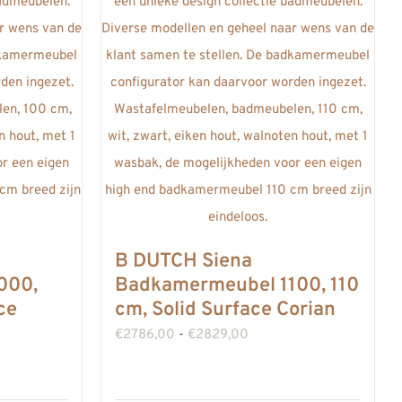
B DUTCH Siena
000,
Badkamermeubel 1100, 110
ce
cm, Solid Surface Corian
Prijsklasse:
€
2786,00
-
€
2829,00
se:
€2786,00
00
tot