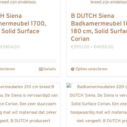
H Siena
B DUTCH Siena
ermeubel 1700,
Badkamermeubel 1
 Solid Surface
180 cm, Solid Surfa
Corian
Prijsklasse:
Prijskl
€
3804,00
€
3957,00
-
€
4000,00
€3761,00
€3957
tot
tot
lecteren
Details
Opties selecteren
Dit
Dit
€3804,00
€4000
product
product
heeft
heeft
meerdere
meerdere
variaties.
variaties.
Deze
Deze
optie
optie