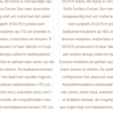
meerdere
meerdere
variaties.
variaties.
Deze
Deze
optie
optie
kan
kan
gekozen
gekozen
worden
worden
op
op
de
de
productpagina
productpa