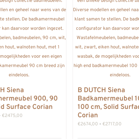
H Siena
B DUTCH Siena
ermeubel 900, 90
Badkamermeubel 1
id Surface Corian
100 cm, Solid Surfa
Corian
Prijsklasse:
-
€
2475,00
Prijsklas
€
2674,00
-
€
2717,00
€2432,00
€2674,
tot