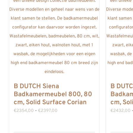
B DUTCH Siena
B DUTC
Badkamermeubel 800, 80
Badkam
cm, Solid Surface Corian
cm, Sol
Prijsklasse:
€
2354,00
-
€
2397,00
€
2432,00
€2354,00
tot