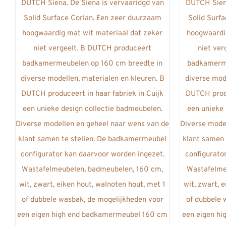
meerdere
variaties.
Deze
optie
kan
gekozen
worden
op
de
productpagina