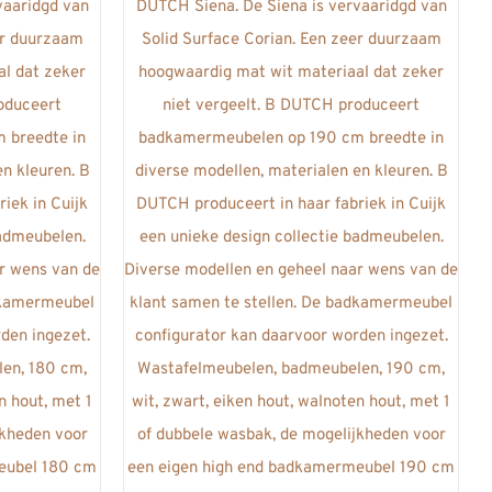
meerdere
variaties.
Deze
optie
kan
gekozen
worden
op
de
gina
productpagina