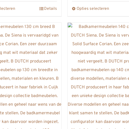
tot
€2475,00
lecteren
Details
Opties selecteren
Dit
Dit
€2717,0
product
product
heeft
heeft
meerdere
meerdere
variaties.
variaties.
Deze
Deze
optie
optie
kan
kan
gekozen
gekozen
worden
worden
op
op
de
de
productpagina
productpa