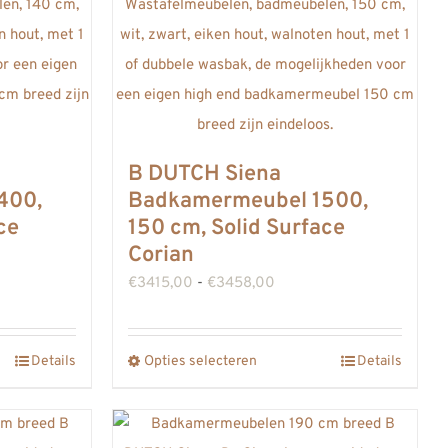
B DUTCH Siena
400,
Badkamermeubel 1500,
ce
150 cm, Solid Surface
Corian
asse:
Prijsklasse:
€
3415,00
-
€
3458,00
,00
€3415,00
tot
Details
Opties selecteren
Details
Dit
,00
€3458,00
product
heeft