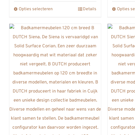
€2397,00
Opties selecteren
Details
Opties se
Dit
product
heeft
meerdere
variaties.
Deze
optie
kan
gekozen
worden
op
de
productpagina