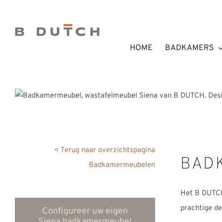
Ga
naar
inhoud
HOME
BADKAMERS
< Terug naar overzichtspagina
BAD
Badkamermeubelen
Het B DUTCH 
prachtige de
Configureer uw eigen
Siena badkamermeubel