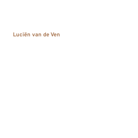
root werkblad plaatsen,
n?
g van
Luciën van de Ven
m van vakmensen heeft
erkbladen, bureaus,
.
ik van hoogwaardige,