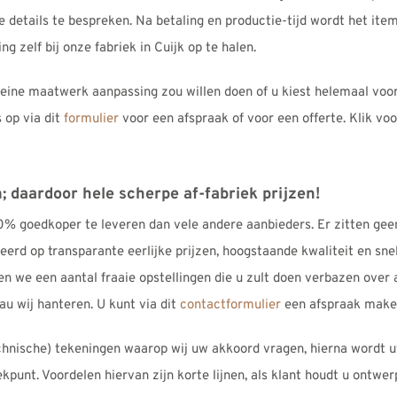
details te bespreken. Na betaling en productie-tijd wordt het item
ng zelf bij onze fabriek in Cuijk op te halen.
 kleine maatwerk aanpassing zou willen doen of u kiest helemaal vo
op via dit
formulier
voor een afspraak of voor een offerte. Klik v
 daardoor hele scherpe af-fabriek prijzen!
% goedkoper te leveren dan vele andere aanbieders. Er zitten geen
eerd op transparante eerlijke prijzen, hoogstaande kwaliteit en snel
en we een aantal fraaie opstellingen die u zult doen verbazen over 
u wij hanteren. U kunt via dit
contactformulier
een afspraak maken
echnische) tekeningen waarop wij uw akkoord vragen, hierna wordt u
unt. Voordelen hiervan zijn korte lijnen, als klant houdt u ontwerp 