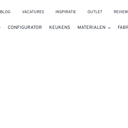
BLOG
VACATURES
INSPIRATIE
OUTLET
REVIEW
CONFIGURATOR
KEUKENS
MATERIALEN
FAB
B DUTCH.
amer inrichten?