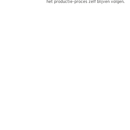
het productie-proces zelf blijven volgen.
B DUTCH DESIG