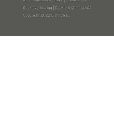
Algemene Voorwaarden
|
Privacy- en
Aflevering
Cookieverklaring
|
Cookie-instellingen
©
Copyright 2022 B Dutch BV
Annuleren/retourneren
Garantie
Service procedure
Vacatures
Contact