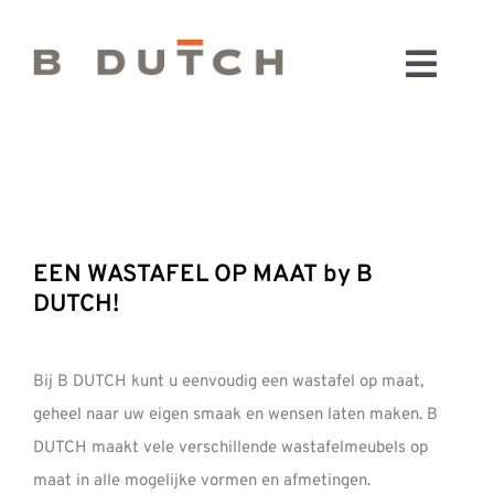
Ga
naar
Toggl
inhoud
HOME
Navig
BADKAMERS
CONFIGURATOR
KEUKENS
EEN WASTAFEL OP MAAT by B
MATERIALEN
DUTCH!
FABRIEK & SHOWROOM
WEBSHOP
Bij B DUTCH kunt u eenvoudig een wastafel op maat,
WINKELWAGEN
geheel naar uw eigen smaak en wensen laten maken. B
OUTLET
DUTCH maakt vele verschillende wastafelmeubels op
BLOG
maat in alle mogelijke vormen en afmetingen.