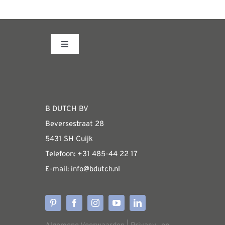
Toggle
Navigation
Fabrieksshowroom
WEBSHOP
B DUTCH BV
Beversestraat 28
Algemene informatie & installatiehandleidin
5431 SH Cuijk
Telefoon:
+31 485-4
4 22 17
E-mail:
i
nfo@bdutch
.nl
Verzendkosten
Levertijden