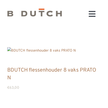
Ga
naar
Toggl
inhoud
HOME
Navig
BADKAMERS
CONFIGURATOR
KEUKENS
MATERIALEN
FABRIEK & SHOWROOM
BDUTCH flessenhouder 8 vaks PRATO
N
WEBSHOP
WINKELWAGEN
€
63,00
OUTLET
BLOG