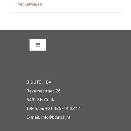
winkelwagen
Toggle
Navigation
Fabrieksshowroom
WEBSHOP
B DUTCH BV
Beversestraat 28
Algemene informatie & installatiehandleidin
5431 SH Cuijk
Telefoon:
+31 485-4
4 22 17
E-mail:
i
nfo@bdutch
.nl
Verzendkosten