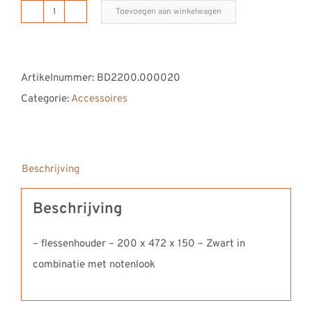
REVIEWS
Toevoegen aan winkelwagen
BDUTCH
INFO
flessenhouder
CONTACT
8
Artikelnummer:
BD2200.000020
vaks
Categorie:
Accessoires
PRATO
N
aantal
Beschrijving
Beschrijving
– flessenhouder – 200 x 472 x 150 – Zwart in
combinatie met notenlook