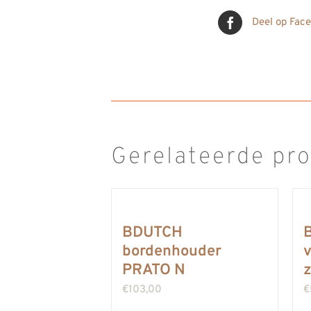
Deel op Fac
Gerelateerde pr
BDUTCH
bordenhouder
v
PRATO N
€
103,00
€