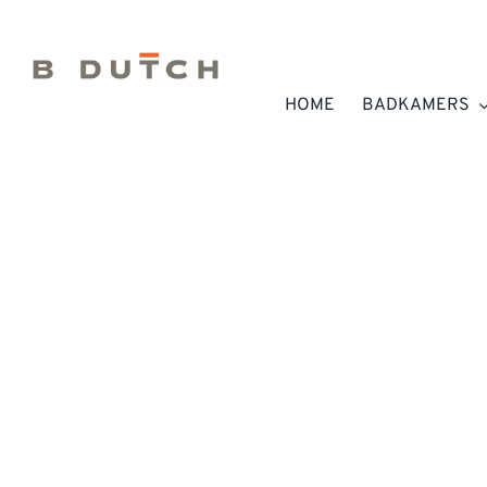
Ga
naar
inhoud
HOME
BADKAMERS