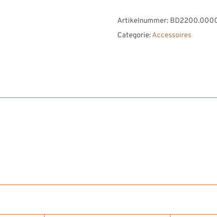
opberger
Artikelnummer:
BD2200.000
‘VERNO’
Categorie:
Accessoires
zwart
aantal