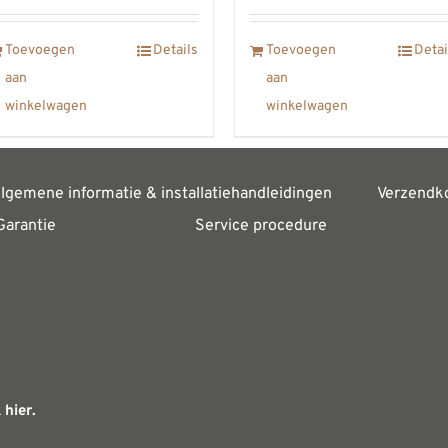
Toevoegen
Details
Toevoegen
Detai
aan
aan
winkelwagen
winkelwagen
lgemene informatie & installatiehandleidingen
Verzendk
Garantie
Service procedure
 hier.