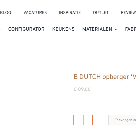
BLOG
VACATURES
INSPIRATIE
OUTLET
REVIEW
CONFIGURATOR
KEUKENS
MATERIALEN
FAB
B DUTCH opberger ‘
€
109,00
Toevoegen a
B
DUTCH