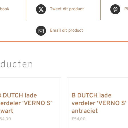
ebook
Tweet dit product
P
Email dit product
oducten
B DUTCH lade
B DUTCH lade
erdeler ‘VERNO S’
verdeler ‘VERNO S’
zwart
antraciet
54,00
€
54,00