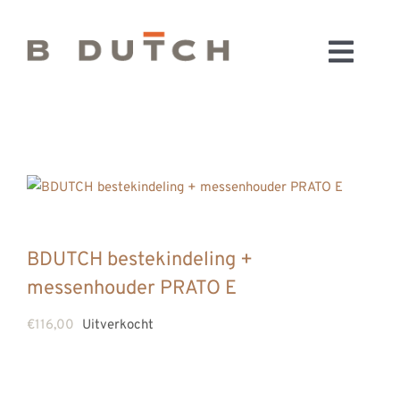
Ga
naar
Toggl
inhoud
HOME
Navig
BADKAMERS
CONFIGURATOR
KEUKENS
MATERIALEN
FABRIEK & SHOWROOM
BDUTCH bestekindeling +
messenhouder PRATO E
WEBSHOP
WINKELWAGEN
€
116,00
Uitverkocht
OUTLET
BLOG