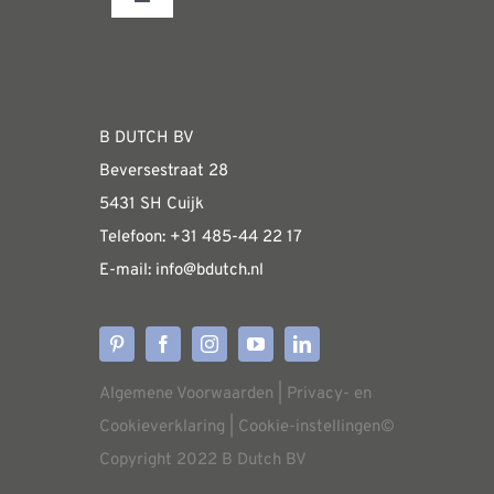
Toggle
Navigation
Fabrieksshowroom
WEBSHOP
B DUTCH BV
Beversestraat 28
Algemene informatie & installatiehandleidin
5431 SH Cuijk
Telefoon:
+31 485-4
4 22 17
E-mail:
i
nfo@bdutch
.nl
Verzendkosten
Levertijden
Algemene Voorwaarden
|
Privacy- en
Aflevering
Cookieverklaring
|
Cookie-instellingen
©
Copyright 2022 B Dutch BV
Annuleren/retourneren