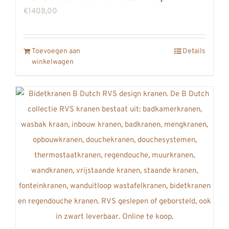
worden
€
1408,00
op
de
Toevoegen aan
productpagina
Details
winkelwagen