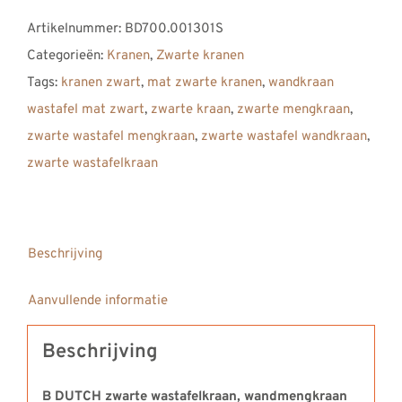
mat
Artikelnummer:
BD700.001301S
zwarte
Categorieën:
Kranen
,
Zwarte kranen
wastafelkraan
Tags:
kranen zwart
,
mat zwarte kranen
,
wandkraan
inclusief
wastafel mat zwart
,
zwarte kraan
,
zwarte mengkraan
,
inbouwdeel,
zwarte wastafel mengkraan
,
zwarte wastafel wandkraan
,
wandmengkraan
zwarte wastafelkraan
mat
zwart,
wanduitloop
kraan
Beschrijving
°45/200
Aanvullende informatie
-
set
Beschrijving
aantal
B DUTCH zwarte wastafelkraan, wandmengkraan