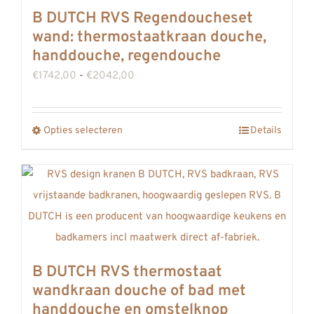
B DUTCH RVS Regendoucheset
wand: thermostaatkraan douche,
handdouche, regendouche
Prijsklasse:
€
1742,00
-
€
2042,00
€1742,00
tot
Opties selecteren
Details
Dit
€2042,00
product
heeft
meerdere
variaties.
Deze
optie
B DUTCH RVS thermostaat
kan
wandkraan douche of bad met
gekozen
handdouche en omstelknop