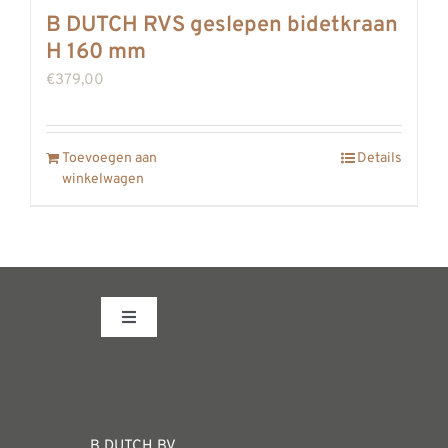
B DUTCH RVS geslepen bidetkraan
H 160 mm
€
379,00
Toevoegen aan
Details
winkelwagen
Toggle
Navigation
Fabrieksshowroom
WEBSHOP
B DUTCH BV