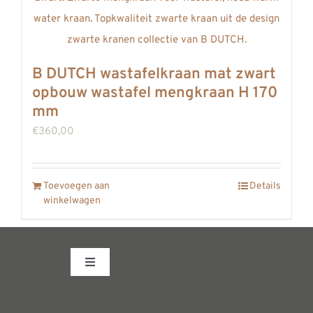
B DUTCH wastafelkraan mat zwart
opbouw wastafel mengkraan H 170
mm
€
360,00
Toevoegen aan
Details
winkelwagen
Toggle
Navigation
Fabrieksshowroom