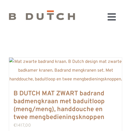
Ga
naar
Toggl
inhoud
HOME
Navig
BADKAMERS
CONFIGURATOR
KEUKENS
MATERIALEN
FABRIEK & SHOWROOM
B DUTCH MAT ZWART badrand
WEBSHOP
badmengkraan met baduitloop
WINKELWAGEN
(meng/meng), handdouche en
OUTLET
twee mengbedieningsknoppen
BLOG
€
1417,00