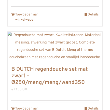
REVIEWS
INFO
Toevoegen aan
Details
winkelwagen
CONTACT
B DUTCH regendouche set mat
zwart –
Ø250/meng/meng/wand350
€
1338,00
Toevoegen aan
Details