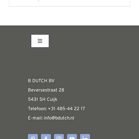
Toggle
Navigation
Fabrieksshowroom
WEBSHOP
B DUTCH BV
Beversestraat 28
Algemene informatie & installatiehandleidin
5431 SH Cuijk
Telefoon:
+31 485-4
4 22 17
E-mail:
i
nfo@bdutch
.nl
Verzendkosten