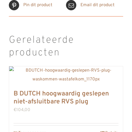
aantal
Pin dit product
Email dit product
Gerelateerde
producten
B DUTCH hoogwaardig geslepen
niet-afsluitbare RVS plug
€
104,00