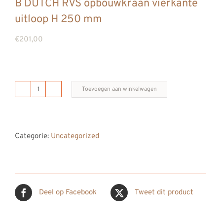
B DUTCH RVS opbouwkraan vierkante
REVIEWS
uitloop H 250 mm
INFO
€
201,00
CONTACT
Toevoegen aan winkelwagen
B
DUTCH
RVS
Categorie:
Uncategorized
opbouwkraan
vierkante
uitloop
H
Deel op Facebook
Tweet dit product
250
mm