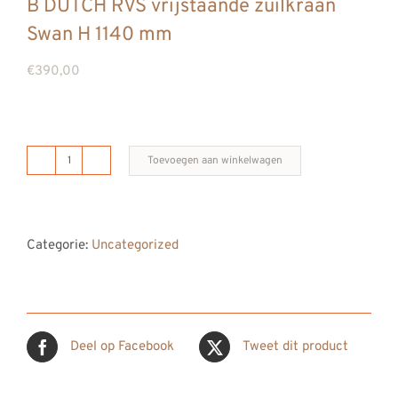
B DUTCH RVS vrijstaande zuilkraan
REVIEWS
Swan H 1140 mm
INFO
€
390,00
CONTACT
Toevoegen aan winkelwagen
B
DUTCH
RVS
Categorie:
Uncategorized
vrijstaande
zuilkraan
Swan
H
Deel op Facebook
Tweet dit product
1140
mm