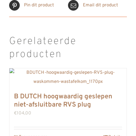
aantal
Pin dit product
Email dit product
Gerelateerde
producten
B DUTCH hoogwaardig geslepen
niet-afsluitbare RVS plug
€
104,00