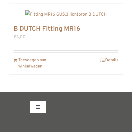
B DUTCH Fitting MR16
€
3,00
Toevoegen aan
Details
winkelwagen
Toggle
Navigation
Fabrieksshowroom