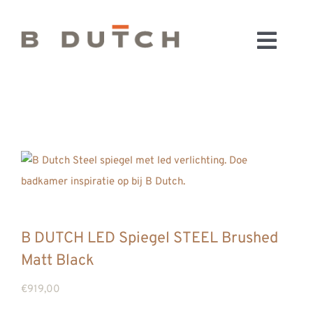
Ga
naar
Toggl
inhoud
HOME
Navig
BADKAMERS
CONFIGURATOR
KEUKENS
MATERIALEN
FABRIEK & SHOWROOM
WEBSHOP
B DUTCH LED Spiegel STEEL Brushed
WINKELWAGEN
Matt Black
OUTLET
€
919,00
BLOG