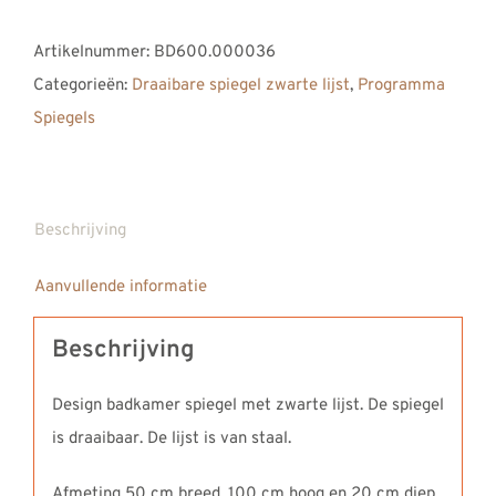
draaibare
Artikelnummer:
BD600.000036
badkamerspiegel
Categorieën:
Draaibare spiegel zwarte lijst
,
Programma
met
Spiegels
zwarte
lijst
aantal
Beschrijving
Aanvullende informatie
Beschrijving
Design badkamer spiegel met zwarte lijst. De spiegel
is draaibaar. De lijst is van staal.
Afmeting 50 cm breed, 100 cm hoog en 20 cm diep.