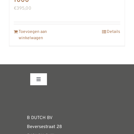
1000
€
395,00
Toevoegen aan
Details
winkelwagen
Toggle
Navigation
Fabrieksshowroom
WEBSHOP
B DUTCH BV
Beversestraat 28