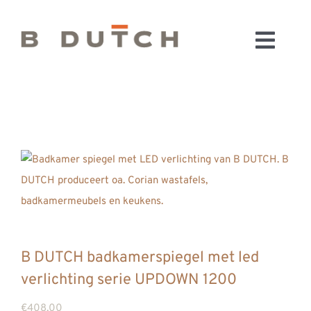
Ga
naar
Toggl
inhoud
HOME
Navig
BADKAMERS
CONFIGURATOR
KEUKENS
MATERIALEN
FABRIEK & SHOWROOM
WEBSHOP
WINKELWAGEN
B DUTCH badkamerspiegel met led
OUTLET
verlichting serie UPDOWN 1200
BLOG
€
408,00