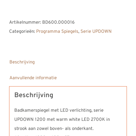
DUTCH
badkamerspiegel
Artikelnummer:
BD600.000016
met
Categorieën:
Programma Spiegels
,
Serie UPDOWN
led
verlichting
serie
UPDOWN
Beschrijving
1200
Aanvullende informatie
aantal
Beschrijving
Badkamerspiegel met LED verlichting, serie
UPDOWN 1200 met warm white LED 2700K in
strook aan zowel boven- als onderkant.