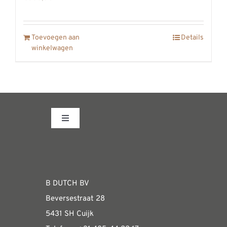
Toevoegen aan
Details
winkelwagen
Toggle
Navigation
Fabrieksshowroom
WEBSHOP
B DUTCH BV
Beversestraat 28
Algemene informatie & installatiehandleidin
5431 SH Cuijk