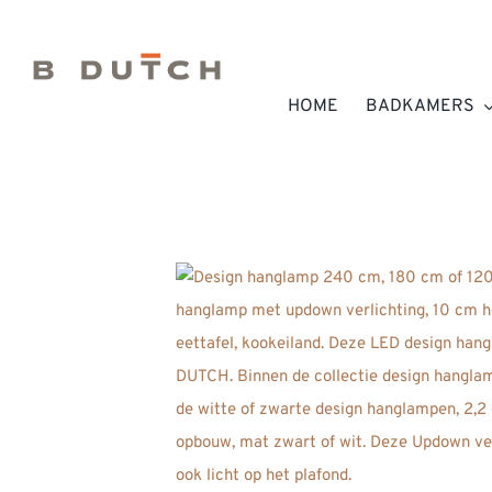
Ga
naar
inhoud
HOME
BADKAMERS