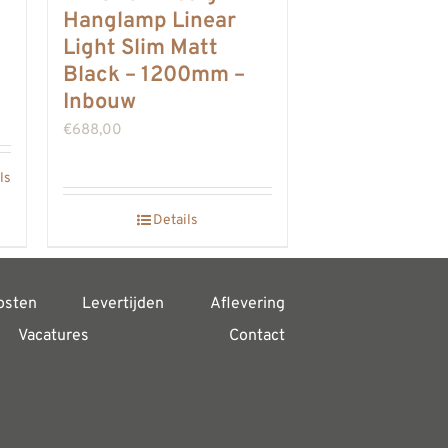
Hanglamp Linear
Light Slim Matt
Black – 1200mm –
Inbouw
€
688,00
ls
Details
osten
Levertijden
Aflevering
Vacatures
Contact