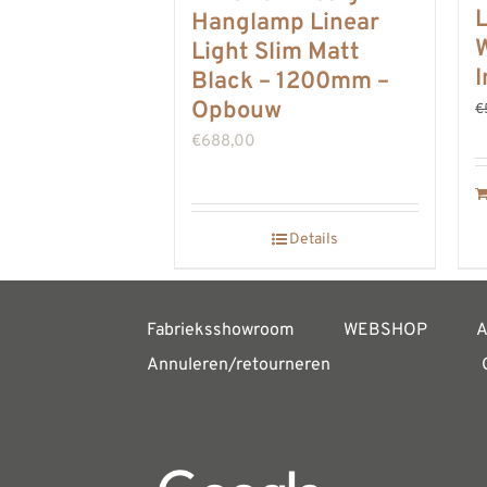
L
Hanglamp Linear
Light Slim Matt
Black – 1200mm –
Opbouw
€
€
688,00
Details
Fabrieksshowroom
WEBSHOP
A
Annuleren/retourneren