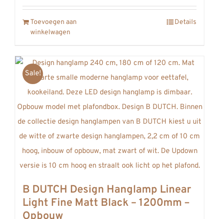
was:
is:
Toevoegen aan
Details
€730,01.
€548,00.
winkelwagen
Sale!
B DUTCH Design Hanglamp Linear
Light Fine Matt Black – 1200mm –
Opbouw