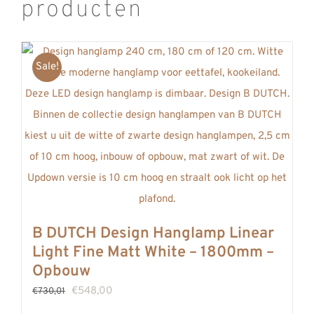
producten
Sale!
B DUTCH Design Hanglamp Linear
Light Fine Matt White – 1800mm –
Opbouw
Oorspronkelijke
Huidige
€
548,00
€
730,01
prijs
prijs