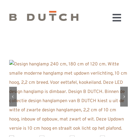
Ga
naar
Toggl
inhoud
HOME
Navig
BADKAMERS
CONFIGURATOR
KEUKENS
MATERIALEN
FABRIEK & SHOWROOM
WEBSHOP
WINKELWAGEN
OUTLET
BLOG