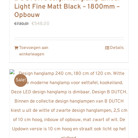
Light Fine Matt Black – 1800mm –
Opbouw
Oorspronkelijke
Huidige
€
548,00
€
730,01
prijs
prijs
was:
is:
Toevoegen aan
Details
€730,01.
€548,00.
winkelwagen
Sale!