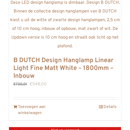
B DUTCH Design Hanglamp Linear
Light Fine Matt White – 1800mm –
Inbouw
Oorspronkelijke
Huidige
€
548,00
€
730,01
prijs
prijs
was:
is:
Toevoegen aan
Details
€730,01.
€548,00.
winkelwagen