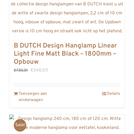
B DUTCH Design Hanglamp Linear
Light Fine Matt Black – 1800mm –
Opbouw
Oorspronkelijke
Huidige
€
548,00
€
730,01
prijs
prijs
was:
is:
Toevoegen aan
Details
€730,01.
€548,00.
winkelwagen
Sale!