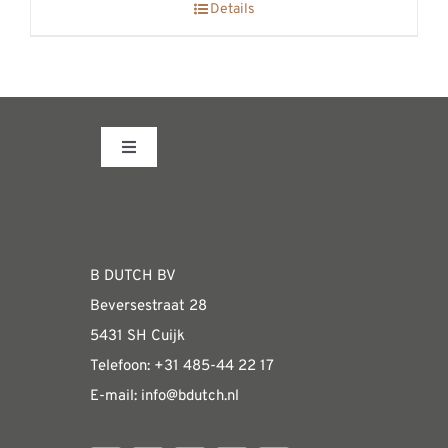
Details
Toggle
Navigation
Fabrieksshowroom
WEBSHOP
B DUTCH BV
Beversestraat 28
Algemene informatie & installatiehandleidin
5431 SH Cuijk
Telefoon:
+31 485-4
4 22 17
E-mail:
i
nfo@bdutch
.nl
Verzendkosten